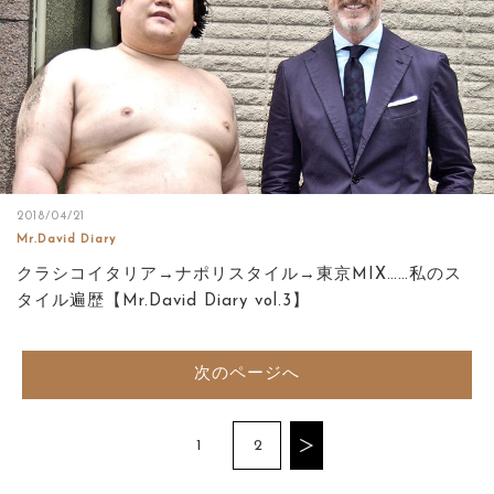
2018/04/21
Mr.David Diary
クラシコイタリア→ナポリスタイル→東京MIX……私のス
タイル遍歴【Mr.David Diary vol.3】
次のページへ
1
2