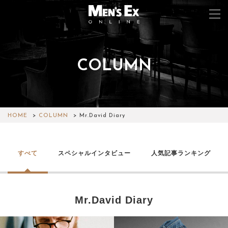
COLUMN
TOP
FASHION
WATCH
HOME
COLUMN
Mr.David Diary
CAR&BIKE
すべて
スペシャルインタビュー
人気記事ランキング
LIFESTYLE
COLUMN
Mr.David Diary
MAGAZINE
ABOUT SITE