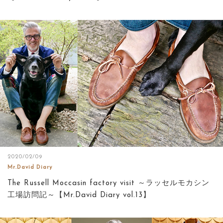
2020/02/09
Mr.David Diary
The Russell Moccasin factory visit ～ラッセルモカシン
工場訪問記～【Mr.David Diary vol.13】