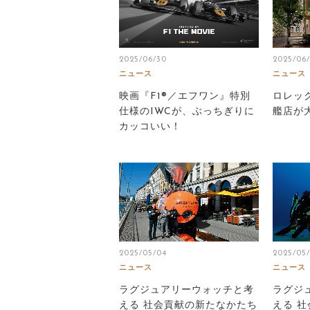
2025/06/30
2025/06/
ニュース
ニュース
映画『F1®／エフワン』特別
ロレッ
仕様のIWCが、ぶっちぎりに
艦店が
カッコいい！
2025/05/04
2025/05
ニュース
ニュース
ラグジュアリーウォッチと考
ラグジ
える 社会貢献の新たなかたち
える 