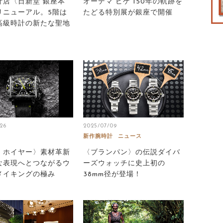
計店〈日新堂 銀座本
オーデマ ピゲ 150年の軌跡を
リニューアル。5階は
たどる特別展が銀座で開催
高級時計の新たな聖地
26
2025/07/09
新作腕時計
ニュース
・ホイヤー〉素材革新
〈ブランパン〉の伝説ダイバ
な表現へとつながるウ
ーズウォッチに史上初の
メイキングの極み
38mm径が登場！