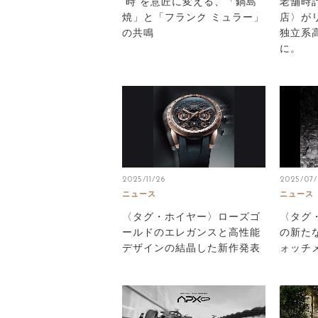
“時”を意匠に変える、「鍋島
老舗時
焼」と「フランク ミュラー」
店〉が
の共鳴
独立系
に。
2025/11/26
2025/07/
ニュース
ニュース
〈タグ・ホイヤー〉ローズゴ
〈タグ
ールドのエレガンスと高性能
の新た
デザインの結晶した新作発表
ォッチ