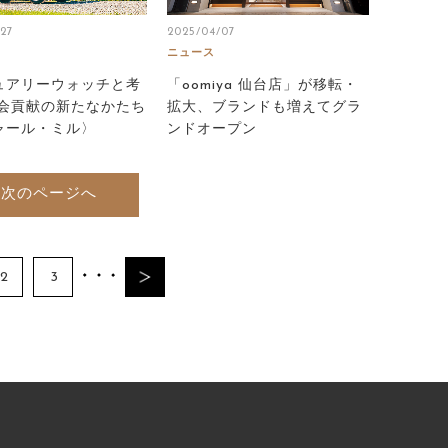
27
2025/04/07
ニュース
ュアリーウォッチと考
「oomiya 仙台店」が移転・
社会貢献の新たなかたち
拡大、ブランドも増えてグラ
ャール・ミル〉
ンドオープン
次のページへ
2
3