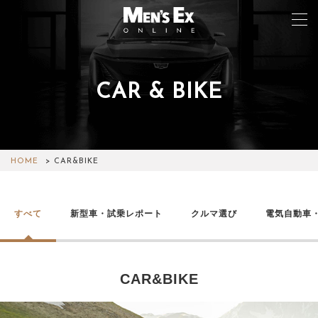
CAR & BIKE
TOP
FASHION
WATCH
HOME
CAR&BIKE
CAR&BIKE
すべて
新型車・試乗レポート
クルマ選び
電気自動車
LIFESTYLE
COLUMN
CAR&BIKE
MAGAZINE
ABOUT SITE