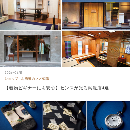
サイトマップ
2026/06/11
ショップ
お洒落のマメ知識
【着物ビギナーにも安心】センスが光る呉服店4選