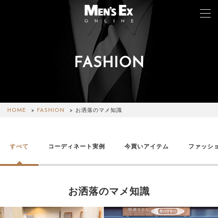
FASHION
TOP
FASHION
WATCH
HOME
FASHION
お洒落のマメ知識
CAR&BIKE
すべて
コーディネート実例
今買いアイテム
ファッシ
LIFESTYLE
COLUMN
お洒落のマメ知識
MAGAZINE
ABOUT SITE