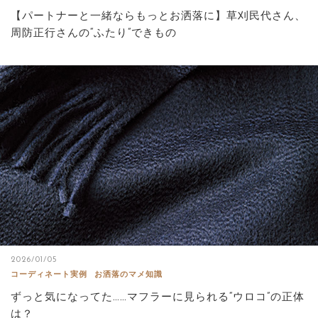
【パートナーと一緒ならもっとお洒落に】草刈民代さん、
周防正行さんの“ふたり”できもの
2026/01/05
コーディネート実例
お洒落のマメ知識
ずっと気になってた……マフラーに見られる“ウロコ”の正体
は？