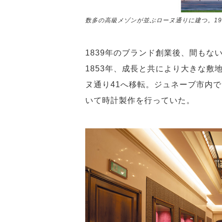
数多の高級メゾンが並ぶローヌ通りに建つ。1
1839年のブランド創業後、間も
1853年、成長と共により大きな
ヌ通り41へ移転。ジュネーブ市内
いて時計製作を行っていた。