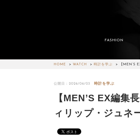
FASHION
HOME
WATCH
時計を学ぶ
【MEN’S
時計を学ぶ
公開日：2026/06/03
【MEN’S EX編
ィリップ・ジュネ