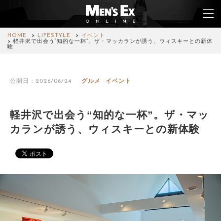
HOME
LIFESTYLE
イベント
軽井沢で出会う“知的な一杯”。ザ・マッカランが誘う、ウィスキーとの新体
験
TOP
公開日：2026/06/24
グルメ
イベント
FASHION
WATCH
軽井沢で出会う“知的な一杯”。ザ・マッ
カランが誘う、ウィスキーとの新体験
CAR&BIKE
LIFESTYLE
COLUMN
MAGAZINE
ABOUT SITE