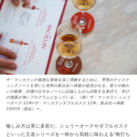
ザ・マッカランの複雑な香味を深く理解するために、専用のテイステ
ィングノートを用いた有料の飲み比べ体験が提供される。香りや味わ
いの観察、評価の仕方をノートに記録しながら試飲する形式で、学び
の側面が強いプログラムとなっている。（例）ザ・マッカラン シェリ
ーオーク 12年×ザ・マッカランダブルカスク 12年。
飲み比べ体験
1500円（税込）〜
。
愉しみ方は実に多彩だ。シェリーオークやダブルカスク
といった王道シリーズを一杯から気軽に味わえる“角打ち