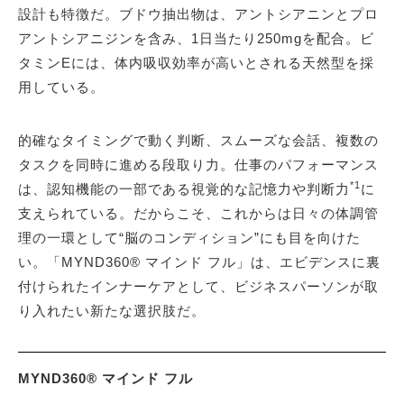
設計も特徴だ。ブドウ抽出物は、アントシアニンとプロ
アントシアニジンを含み、1日当たり250mgを配合。ビ
タミンEには、体内吸収効率が高いとされる天然型を採
用している。
的確なタイミングで動く判断、スムーズな会話、複数の
タスクを同時に進める段取り力。仕事のパフォーマンス
*1
は、認知機能の一部である視覚的な記憶力や判断力
に
支えられている。だからこそ、これからは日々の体調管
理の一環として“脳のコンディション”にも目を向けた
い。「MYND360® マインド フル」は、エビデンスに裏
付けられたインナーケアとして、ビジネスパーソンが取
り入れたい新たな選択肢だ。
MYND360® マインド フル