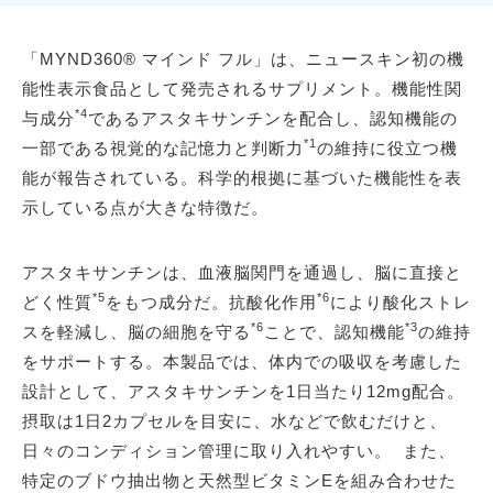
「MYND360® マインド フル」は、ニュースキン初の機
能性表示食品として発売されるサプリメント。機能性関
*4
与成分
であるアスタキサンチンを配合し、認知機能の
*1
一部である視覚的な記憶力と判断力
の維持に役立つ機
能が報告されている。科学的根拠に基づいた機能性を表
示している点が大きな特徴だ。
アスタキサンチンは、血液脳関門を通過し、脳に直接と
*5
*6
どく性質
をもつ成分だ。抗酸化作用
により酸化ストレ
*6
*3
スを軽減し、脳の細胞を守る
ことで、認知機能
の維持
をサポートする。本製品では、体内での吸収を考慮した
設計として、アスタキサンチンを1日当たり12mg配合。
摂取は1日2カプセルを目安に、水などで飲むだけと、
日々のコンディション管理に取り入れやすい。 また、
特定のブドウ抽出物と天然型ビタミンEを組み合わせた