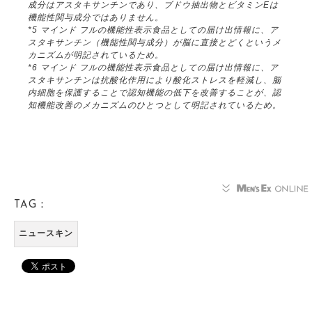
成分はアスタキサンチンであり、ブドウ抽出物とビタミンEは
機能性関与成分ではありません。
*5 マインド フルの機能性表示食品としての届け出情報に、ア
スタキサンチン（機能性関与成分）が脳に直接とどくというメ
カニズムが明記されているため。
*6 マインド フルの機能性表示食品としての届け出情報に、ア
スタキサンチンは抗酸化作用により酸化ストレスを軽減し、脳
内細胞を保護することで認知機能の低下を改善することが、認
知機能改善のメカニズムのひとつとして明記されているため。
TAG：
ニュースキン