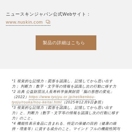
ニュースキンジャパン公式Webサイト：
www.nuskin.com
製品の詳細はこちら
*1 視覚的な記憶力：図形を認識し、記憶してから思い出す
力； 判断力：数字・文字等の情報を認識し次の行動に移す力
*2 出典 公益財団法人長寿科学振興財団「脳の形態の変化」
（2022）
https://www.tyojyu.or.jp/net/kenkou-
tyoju/rouka/nou-keitai.html
（2025年12月9日参照）
*3 視覚的な記憶力（図形を認識し、記憶してから思い出す
力）と、判断力（数字・文字等の情報を認識し次の行動に移す
力）のこと。
*4 機能性表示食品に含まれる、特定の保健の目的（健康の維
持・増進等）に資する成分のこと。マインド フルの機能性関与