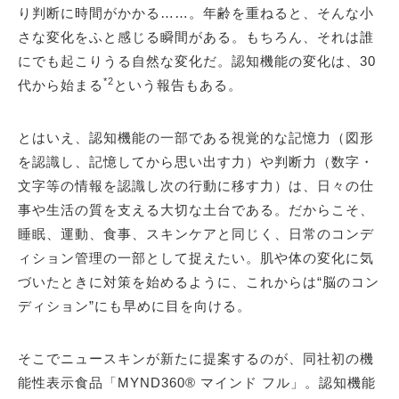
り判断に時間がかかる……。年齢を重ねると、そんな小
さな変化をふと感じる瞬間がある。もちろん、それは誰
にでも起こりうる自然な変化だ。認知機能の変化は、30
*2
代から始まる
という報告もある。
とはいえ、認知機能の一部である視覚的な記憶力（図形
を認識し、記憶してから思い出す力）や判断力（数字・
文字等の情報を認識し次の行動に移す力）は、日々の仕
事や生活の質を支える大切な土台である。だからこそ、
睡眠、運動、食事、スキンケアと同じく、日常のコンデ
ィション管理の一部として捉えたい。肌や体の変化に気
づいたときに対策を始めるように、これからは“脳のコン
ディション”にも早めに目を向ける。
そこでニュースキンが新たに提案するのが、同社初の機
能性表示食品「MYND360® マインド フル」。認知機能