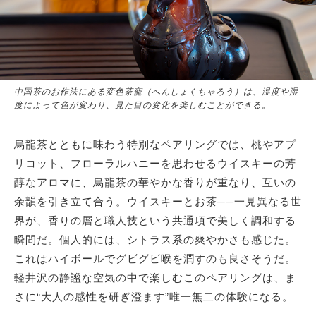
中国茶のお作法にある変色茶寵（へんしょくちゃろう）は、温度や湿
度によって色が変わり、見た目の変化を楽しむことができる。
烏龍茶とともに味わう特別なペアリングでは、桃やアプ
リコット、フローラルハニーを思わせるウイスキーの芳
醇なアロマに、烏龍茶の華やかな香りが重なり、互いの
余韻を引き立て合う。ウイスキーとお茶──一見異なる世
界が、香りの層と職人技という共通項で美しく調和する
瞬間だ。個人的には、シトラス系の爽やかさも感じた。
これはハイボールでグビグビ喉を潤すのも良さそうだ。
軽井沢の静謐な空気の中で楽しむこのペアリングは、ま
さに“大人の感性を研ぎ澄ます”唯一無二の体験になる。