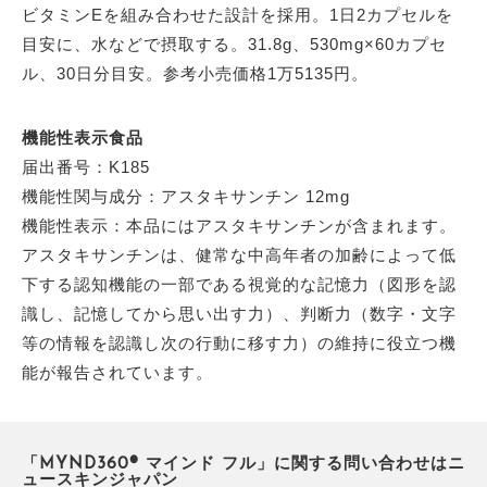
ビタミンEを組み合わせた設計を採用。1日2カプセルを
目安に、水などで摂取する。31.8g、530mg×60カプセ
ル、30日分目安。参考小売価格1万5135円。
機能性表示食品
届出番号：K185
機能性関与成分：アスタキサンチン 12mg
機能性表示：本品にはアスタキサンチンが含まれます。
アスタキサンチンは、健常な中高年者の加齢によって低
下する認知機能の一部である視覚的な記憶力（図形を認
識し、記憶してから思い出す力）、判断力（数字・文字
等の情報を認識し次の行動に移す力）の維持に役立つ機
能が報告されています。
「MYND360® マインド フル」に関する問い合わせはニ
ュースキンジャパン