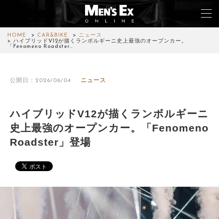
HOME
CAR&BIKE
ニュース
ハイブリッドV12が描くランボルギーニ史上最強のオープンカー。
「Fenomeno Roadster…
TOP
公開日：2026/06/04
ニュース
FASHION
WATCH
ハイブリッドV12が描くランボルギーニ
史上最強のオープンカー。「Fenomeno
CAR&BIKE
Roadster」登場
LIFESTYLE
COLUMN
MAGAZINE
ABOUT SITE