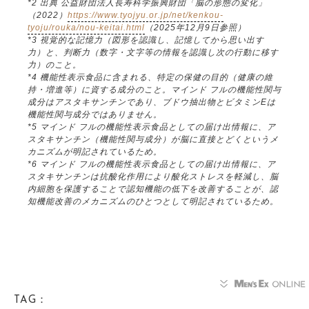
*2 出典 公益財団法人長寿科学振興財団「脳の形態の変化」
（2022）
https://www.tyojyu.or.jp/net/kenkou-
tyoju/rouka/nou-keitai.html
（2025年12月9日参照）
*3 視覚的な記憶力（図形を認識し、記憶してから思い出す
力）と、判断力（数字・文字等の情報を認識し次の行動に移す
力）のこと。
*4 機能性表示食品に含まれる、特定の保健の目的（健康の維
持・増進等）に資する成分のこと。マインド フルの機能性関与
成分はアスタキサンチンであり、ブドウ抽出物とビタミンEは
機能性関与成分ではありません。
*5 マインド フルの機能性表示食品としての届け出情報に、ア
スタキサンチン（機能性関与成分）が脳に直接とどくというメ
カニズムが明記されているため。
*6 マインド フルの機能性表示食品としての届け出情報に、ア
スタキサンチンは抗酸化作用により酸化ストレスを軽減し、脳
内細胞を保護することで認知機能の低下を改善することが、認
知機能改善のメカニズムのひとつとして明記されているため。
TAG：