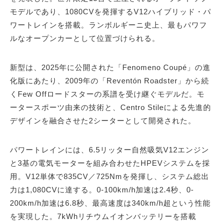
モデルであり、1080CVを発揮するV12ハイブリッド・パ
ワートレインを搭載。ランボルギーニ史上、最もパワフ
ルなオープンカーとして位置づけられる。
新型は、2025年に公開された「Fenomeno Coupé」の進
化版にあたり、2009年の「Reventón Roadster」から続
くFew Offロードスターの系譜を受け継ぐモデルだ。モ
ータースポーツ由来の技術と、Centro Stileによる先進的
デザインを融合させた2シーターとして開発された。
パワートレインには、6.5リッター自然吸気V12エンジン
と3基の電気モーターを組み合わせたHPEVシステムを採
用。V12単体で835CV／725Nmを発揮し、システム総出
力は1,080CVに達する。0-100km/h加速は2.4秒、0-
200km/h加速は6.8秒、最高速度は340km/h超という性能
を実現した。7kWhリチウムイオンバッテリーを搭載