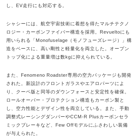
し、EV走行にも対応する。
シャシーには、航空宇宙技術に着想を得たマルチテクノ
ロジー・カーボンファイバー構造を採用。Revueltoにも
用いられる「Monofuselage（モノフューズレージ）」構
造をベースに、高い剛性と軽量化を両立した。オープン
トップ化による重量増は数kgに抑えられている。
また、Fenomeno Roadster専用の空力パッケージも開発
された。新設計のフロントガラスやエアロパーツによ
り、クーペ版と同等のダウンフォースと安定性を確保。
ロールオーバー・プロテクション構造もカーボン製と
し、空力性能とデザイン性を両立している。また、手動
調整式レーシングダンパーやCCM-R Plusカーボンセラ
ミックブレーキなど、Few Offモデルにふさわしい装備
が与えられた。