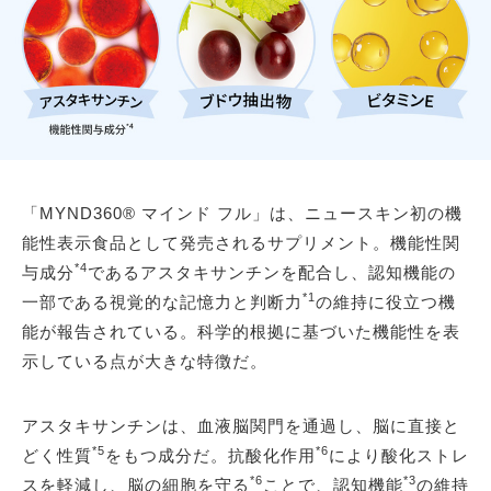
「MYND360® マインド フル」は、ニュースキン初の機
能性表示食品として発売されるサプリメント。機能性関
*4
与成分
であるアスタキサンチンを配合し、認知機能の
*1
一部である視覚的な記憶力と判断力
の維持に役立つ機
能が報告されている。科学的根拠に基づいた機能性を表
示している点が大きな特徴だ。
アスタキサンチンは、血液脳関門を通過し、脳に直接と
*5
*6
どく性質
をもつ成分だ。抗酸化作用
により酸化ストレ
*6
*3
スを軽減し、脳の細胞を守る
ことで、認知機能
の維持