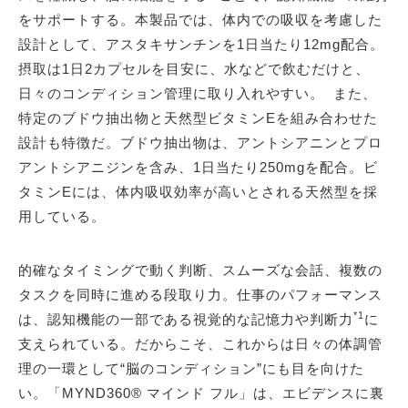
をサポートする。本製品では、体内での吸収を考慮した
設計として、アスタキサンチンを1日当たり12mg配合。
摂取は1日2カプセルを目安に、水などで飲むだけと、
日々のコンディション管理に取り入れやすい。 また、
特定のブドウ抽出物と天然型ビタミンEを組み合わせた
設計も特徴だ。ブドウ抽出物は、アントシアニンとプロ
アントシアニジンを含み、1日当たり250mgを配合。ビ
タミンEには、体内吸収効率が高いとされる天然型を採
用している。
的確なタイミングで動く判断、スムーズな会話、複数の
タスクを同時に進める段取り力。仕事のパフォーマンス
*1
は、認知機能の一部である視覚的な記憶力や判断力
に
支えられている。だからこそ、これからは日々の体調管
理の一環として“脳のコンディション”にも目を向けた
い。「MYND360® マインド フル」は、エビデンスに裏