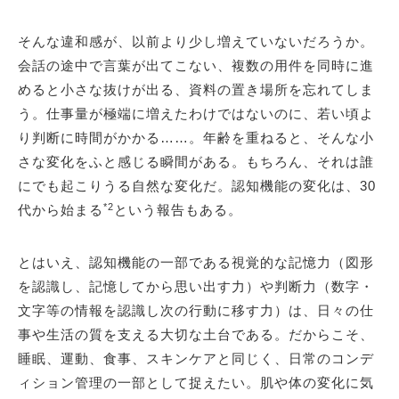
そんな違和感が、以前より少し増えていないだろうか。
会話の途中で言葉が出てこない、複数の用件を同時に進
めると小さな抜けが出る、資料の置き場所を忘れてしま
う。仕事量が極端に増えたわけではないのに、若い頃よ
り判断に時間がかかる……。年齢を重ねると、そんな小
さな変化をふと感じる瞬間がある。もちろん、それは誰
にでも起こりうる自然な変化だ。認知機能の変化は、30
*2
代から始まる
という報告もある。
とはいえ、認知機能の一部である視覚的な記憶力（図形
を認識し、記憶してから思い出す力）や判断力（数字・
文字等の情報を認識し次の行動に移す力）は、日々の仕
事や生活の質を支える大切な土台である。だからこそ、
睡眠、運動、食事、スキンケアと同じく、日常のコンデ
ィション管理の一部として捉えたい。肌や体の変化に気