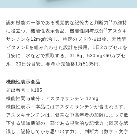
*1
認知機能の一部である視覚的な記憶力と判断力
の維持
*4
に役立つ、機能性表示食品。機能性関与成分
アスタキ
サンチンを12mg配合し、特定のブドウ抽出物、天然型
ビタミンEを組み合わせた設計を採用。1日2カプセルを
目安に、水などで摂取する。31.8g、530mg×60カプセ
ル、30日分目安。参考小売価格1万5135円。
機能性表示食品
届出番号：K185
機能性関与成分：アスタキサンチン 12mg
機能性表示：本品にはアスタキサンチンが含まれます。
アスタキサンチンは、健常な中高年者の加齢によって低
下する認知機能の一部である視覚的な記憶力（図形を認
識し、記憶してから思い出す力）、判断力（数字・文字