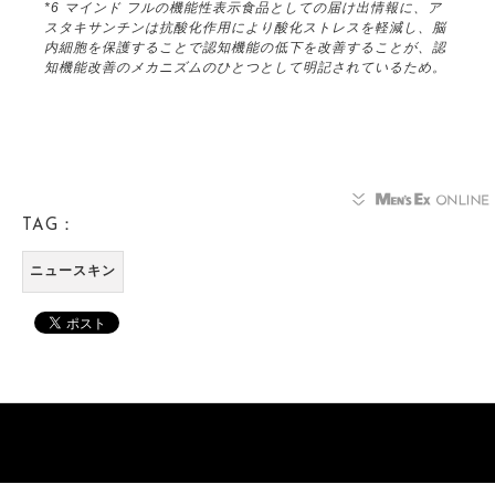
*6 マインド フルの機能性表示食品としての届け出情報に、ア
スタキサンチンは抗酸化作用により酸化ストレスを軽減し、脳
内細胞を保護することで認知機能の低下を改善することが、認
知機能改善のメカニズムのひとつとして明記されているため。
TAG：
ニュースキン