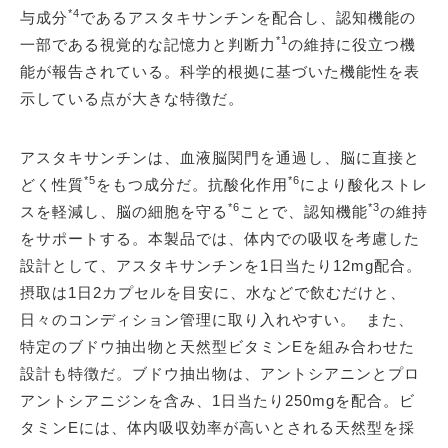
*4
与成分
であるアスタキサンチンを配合し、認知機能の
*1
一部である視覚的な記憶力と判断力
の維持に役立つ機
能が報告されている。科学的根拠に基づいた機能性を表
示している点が大きな特徴だ。
アスタキサンチンは、血液脳関門を通過し、脳に直接と
*5
*6
どく性質
をもつ成分だ。抗酸化作用
により酸化ストレ
*6
*3
スを軽減し、脳の細胞を守る
ことで、認知機能
の維持
をサポートする。本製品では、体内での吸収を考慮した
設計として、アスタキサンチンを1日当たり12mg配合。
摂取は1日2カプセルを目安に、水などで飲むだけと、
日々のコンディション管理に取り入れやすい。 また、
特定のブドウ抽出物と天然型ビタミンEを組み合わせた
設計も特徴だ。ブドウ抽出物は、アントシアニンとプロ
アントシアニジンを含み、1日当たり250mgを配合。ビ
タミンEには、体内吸収効率が高いとされる天然型を採