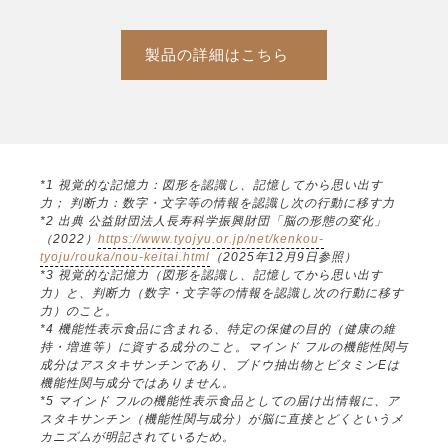
製品の詳細はこちら
*1 視覚的な記憶力：図形を認識し、記憶してから思い出す
力； 判断力：数字・文字等の情報を認識し次の行動に移す力
*2 出典 公益財団法人長寿科学振興財団「脳の形態の変化」
（2022）
https://www.tyojyu.or.jp/net/kenkou-
tyoju/rouka/nou-keitai.html
（2025年12月9日参照）
*3 視覚的な記憶力（図形を認識し、記憶してから思い出す
力）と、判断力（数字・文字等の情報を認識し次の行動に移す
力）のこと。
*4 機能性表示食品に含まれる、特定の保健の目的（健康の維
持・増進等）に資する成分のこと。マインド フルの機能性関与
成分はアスタキサンチンであり、ブドウ抽出物とビタミンEは
機能性関与成分ではありません。
*5 マインド フルの機能性表示食品としての届け出情報に、ア
スタキサンチン（機能性関与成分）が脳に直接とどくというメ
カニズムが明記されているため。