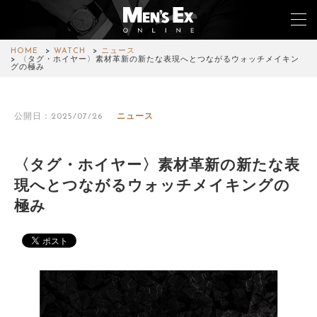
HOME
WATCH
ニュース
〈タグ・ホイヤー〉素材革新の新たな表現へとつながるウォッチメイキン
グの極み
TOP
公開日：2025/07/26
ニュース
FASHION
WATCH
〈タグ・ホイヤー〉素材革新の新たな表
現へとつながるウォッチメイキングの
CAR&BIKE
極み
LIFESTYLE
COLUMN
MAGAZINE
ABOUT SITE