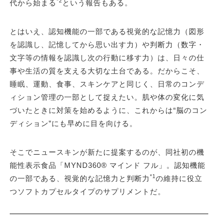
*2
代から始まる
という報告もある。
とはいえ、認知機能の一部である視覚的な記憶力（図形
を認識し、記憶してから思い出す力）や判断力（数字・
文字等の情報を認識し次の行動に移す力）は、日々の仕
事や生活の質を支える大切な土台である。だからこそ、
睡眠、運動、食事、スキンケアと同じく、日常のコンデ
ィション管理の一部として捉えたい。肌や体の変化に気
づいたときに対策を始めるように、これからは“脳のコン
ディション”にも早めに目を向ける。
そこでニュースキンが新たに提案するのが、同社初の機
能性表示食品「MYND360® マインド フル」。認知機能
*1
の一部である、視覚的な記憶力と判断力
の維持に役立
つソフトカプセルタイプのサプリメントだ。