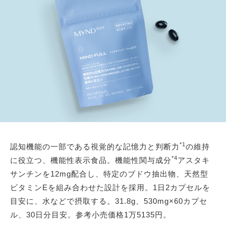
*1
認知機能の一部である視覚的な記憶力と判断力
の維持
*4
に役立つ、機能性表示食品。機能性関与成分
アスタキ
サンチンを12mg配合し、特定のブドウ抽出物、天然型
ビタミンEを組み合わせた設計を採用。1日2カプセルを
目安に、水などで摂取する。31.8g、530mg×60カプセ
ル、30日分目安。参考小売価格1万5135円。