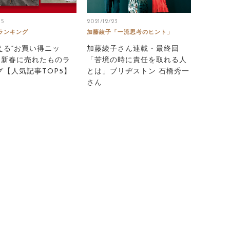
15
2021/12/23
ランキング
加藤綾子「一流思考のヒント」
える“お買い得ニッ
加藤綾子さん連載・最終回
！ 新春に売れたものラ
「苦境の時に責任を取れる人
グ【人気記事TOP5】
とは」ブリヂストン 石橋秀一
さん