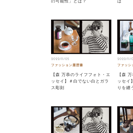
の可能性」とは？
は
2022/11/05
2022/11/
ファッション履歴書
ファッシ
【森 万恭のライフフォト・エ
【森 
ッセイ】＃白でない白とガラ
ッセイ
ス彫刻
りを纏