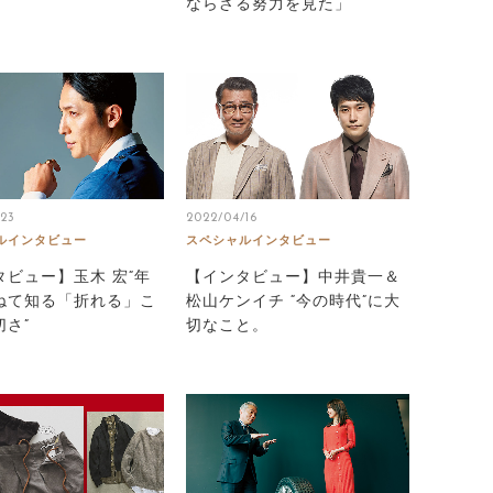
ならざる努力を見た」
/23
2022/04/16
ルインタビュー
スペシャルインタビュー
タビュー】玉木 宏“年
【インタビュー】中井貴一＆
ねて知る「折れる」こ
松山ケンイチ “今の時代”に大
さ”
切なこと。