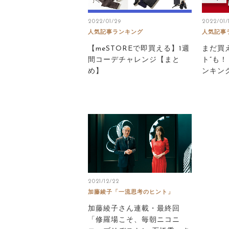
2022/01/29
2022/01/
人気記事ランキング
人気記事
【meSTOREで即買える】1週
まだ買
間コーデチャレンジ【まと
ト”も
め】
ンキン
2021/12/22
加藤綾子「一流思考のヒント」
加藤綾子さん連載・最終回
「修羅場こそ、毎朝ニコニ