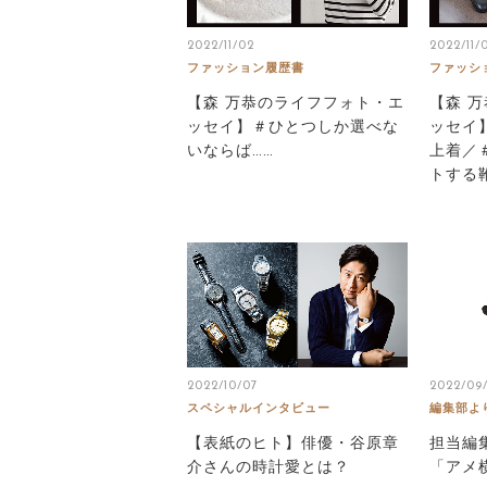
2022/11/02
2022/11/0
ファッション履歴書
ファッシ
【森 万恭のライフフォト・エ
【森 
ッセイ】＃ひとつしか選べな
ッセイ
いならば……
上着／
トする
2022/10/07
2022/09/
スペシャルインタビュー
編集部よ
【表紙のヒト】俳優・谷原章
担当編
介さんの時計愛とは？
「アメ