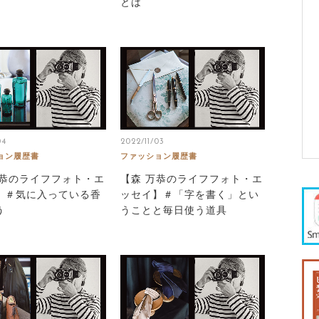
とは
04
2022/11/03
ョン履歴書
ファッション履歴書
万恭のライフフォト・エ
【森 万恭のライフフォト・エ
】＃気に入っている香
ッセイ】＃「字を書く」とい
う
うことと毎日使う道具