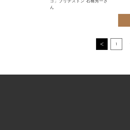
コ」ブリヂストン 石橋秀一さ
ん
1