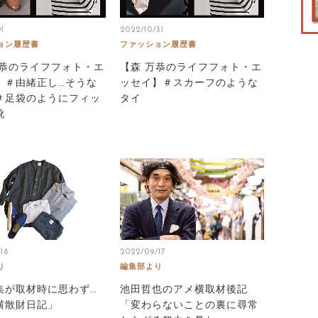
1
2022/10/31
ョン履歴書
ファッション履歴書
万恭のライフフォト・エ
【森 万恭のライフフォト・エ
】＃由緒正し…そうな
ッセイ】＃スカーフのような
＃足袋のようにフィッ
タイ
靴
18
2022/09/17
り
編集部より
集が取材時に思わず…
池田哲也のアメ横取材後記
横散財日記」
「変わらないことの裏に尋常