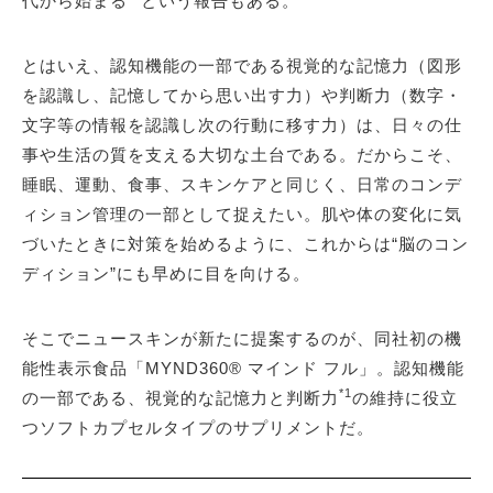
代から始まる
という報告もある。
とはいえ、認知機能の一部である視覚的な記憶力（図形
を認識し、記憶してから思い出す力）や判断力（数字・
文字等の情報を認識し次の行動に移す力）は、日々の仕
事や生活の質を支える大切な土台である。だからこそ、
睡眠、運動、食事、スキンケアと同じく、日常のコンデ
ィション管理の一部として捉えたい。肌や体の変化に気
づいたときに対策を始めるように、これからは“脳のコン
ディション”にも早めに目を向ける。
そこでニュースキンが新たに提案するのが、同社初の機
能性表示食品「MYND360® マインド フル」。認知機能
*1
の一部である、視覚的な記憶力と判断力
の維持に役立
つソフトカプセルタイプのサプリメントだ。