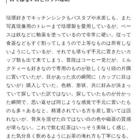
琺瑯好きでキッチンシンクもバスタブや水差しも、また
写真現像用のトレーまで琺瑯製を愛用しているが、ベー
スは鉄などに釉薬を塗っているので非常に硬い。従って
食器などもすぐ割ってしまうので上等なものは所有しな
いようにしているが、それでも堪らず手元に置きたいカ
ップ類も出て来てしまう。普段はコーヒー党だが、ミル
クティーも好きなので専用のものが欲しくなり頭の片隅
に置いていたが、目があった次の瞬間に（カップに目は
ないが）購入していた。色柄、形状、共に好みが決まっ
ていて探していた訳ではない。探していたものが分かっ
た瞬間で、思い返せば同じような感覚で手元に置いたも
のも多々あるなと。精通されている方を差し置いては語
れないが、骨灰を混ぜた白ではない白の色や磁器の質感
が堪らない。これで飲む紅茶はいっそう美味しく感じ、
また気分良く飲めるようにお茶の淹れ方も丁寧になる。