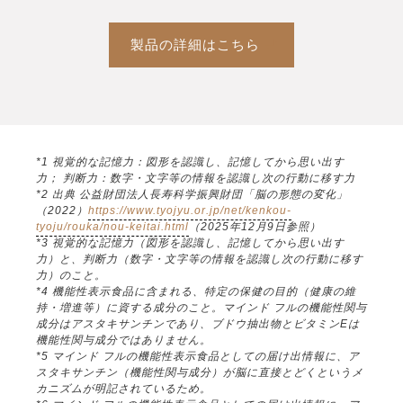
製品の詳細はこちら
*1 視覚的な記憶力：図形を認識し、記憶してから思い出す
力； 判断力：数字・文字等の情報を認識し次の行動に移す力
*2 出典 公益財団法人長寿科学振興財団「脳の形態の変化」
（2022）
https://www.tyojyu.or.jp/net/kenkou-
tyoju/rouka/nou-keitai.html
（2025年12月9日参照）
*3 視覚的な記憶力（図形を認識し、記憶してから思い出す
力）と、判断力（数字・文字等の情報を認識し次の行動に移す
力）のこと。
*4 機能性表示食品に含まれる、特定の保健の目的（健康の維
持・増進等）に資する成分のこと。マインド フルの機能性関与
成分はアスタキサンチンであり、ブドウ抽出物とビタミンEは
機能性関与成分ではありません。
*5 マインド フルの機能性表示食品としての届け出情報に、ア
スタキサンチン（機能性関与成分）が脳に直接とどくというメ
カニズムが明記されているため。