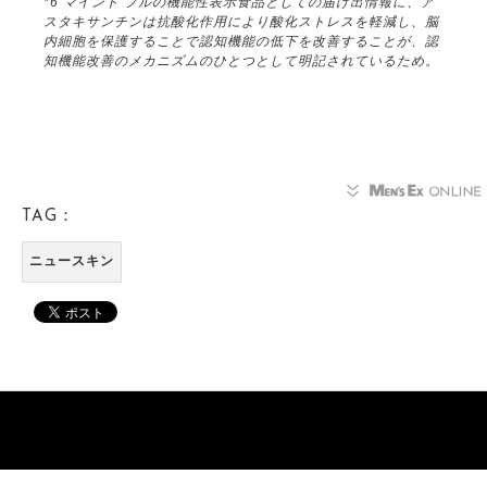
*6 マインド フルの機能性表示食品としての届け出情報に、ア
スタキサンチンは抗酸化作用により酸化ストレスを軽減し、脳
内細胞を保護することで認知機能の低下を改善することが、認
知機能改善のメカニズムのひとつとして明記されているため。
TAG：
ニュースキン