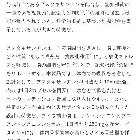
*4
与成分
であるアスタキサンチンを配合し、認知機能の
*1
一部である視覚的な記憶力と判断力
の維持に役立つ機
能が報告されている。科学的根拠に基づいた機能性を表
示している点が大きな特徴だ。
アスタキサンチンは、血液脳関門を通過し、脳に直接と
*5
*6
どく性質
をもつ成分だ。抗酸化作用
により酸化ストレ
*6
*3
スを軽減し、脳の細胞を守る
ことで、認知機能
の維持
をサポートする。本製品では、体内での吸収を考慮した
設計として、アスタキサンチンを1日当たり12mg配合。
摂取は1日2カプセルを目安に、水などで飲むだけと、
日々のコンディション管理に取り入れやすい。 また、
特定のブドウ抽出物と天然型ビタミンEを組み合わせた
設計も特徴だ。ブドウ抽出物は、アントシアニンとプロ
アントシアニジンを含み、1日当たり250mgを配合。ビ
タミンEには、体内吸収効率が高いとされる天然型を採