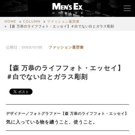
HOME
COLUMN
ファッション履歴書
【森 万恭のライフフォト・エッセイ】＃白でない白とガラス彫刻
TOP
公開日：2022/11/05
ファッション履歴書
FASHION
WATCH
【森 万恭のライフフォト・エッセイ】
＃白でない白とガラス彫刻
CAR&BIKE
LIFESTYLE
COLUMN
デザイナー／フォトグラファー【森 万恭のライフフォト・エッセイ】
MAGAZINE
気に入っている物を纏うこと、使うこと。
ABOUT SITE