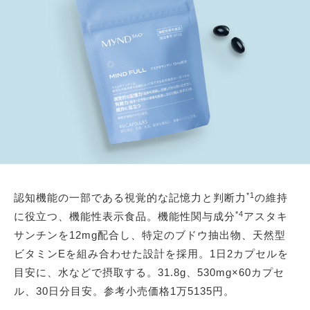
*1
認知機能の一部である視覚的な記憶力と判断力
の維持
*4
に役立つ、機能性表示食品。機能性関与成分
アスタキ
サンチンを12mg配合し、特定のブドウ抽出物、天然型
ビタミンEを組み合わせた設計を採用。1日2カプセルを
目安に、水などで摂取する。31.8g、530mg×60カプセ
ル、30日分目安。参考小売価格1万5135円。