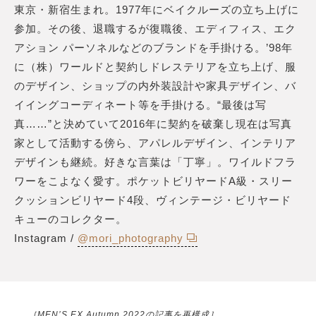
東京・新宿生まれ。1977年にベイクルーズの立ち上げに
参加。その後、退職するが復職後、エディフィス、エク
アション パーソネルなどのブランドを手掛ける。’98年
に（株）ワールドと契約しドレステリアを立ち上げ、服
のデザイン、ショップの内外装設計や家具デザイン、バ
イイングコーディネート等を手掛ける。“最後は写
真……”と決めていて2016年に契約を破棄し現在は写真
家として活動する傍ら、アパレルデザイン、インテリア
デザインも継続。好きな言葉は「丁寧」。ワイルドフラ
ワーをこよなく愛す。ポケットビリヤードA級・スリー
クッションビリヤード4段、ヴィンテージ・ビリヤード
キューのコレクター。
Instagram /
@mori_photography
［MEN’S EX Autumn 2022の記事を再構成］