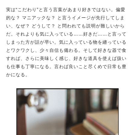
実は“こだわり”と言う言葉があまり好きではない。偏愛
的な？ マニアックな？ と言うイメージが先行してしま
サイトマップ
い、なぜ？ どうして？ と問われても説明が難しいから
だ。それよりも気に入っている……好きだ……と言って
しまった方が話が早い。気に入っている物を纏っている
とワクワクし、少々自信も備わる。そして好きな器で食
すれば、さらに美味しく感じ、好きな道具を使えば扱い
も仕事も丁寧になる。言わば良いこと尽くめで日常も豊
かになる。