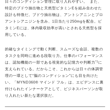
日々のコンディション管理に取り入れやすい。 また、
特定のブドウ抽出物と天然型ビタミンEを組み合わせた
設計も特徴だ。ブドウ抽出物は、アントシアニンとプロ
アントシアニジンを含み、1日当たり250mgを配合。ビ
タミンEには、体内吸収効率が高いとされる天然型を採
用している。
的確なタイミングで動く判断、スムーズな会話、複数の
タスクを同時に進める段取り力。仕事のパフォーマンス
*1
は、認知機能の一部である視覚的な記憶力や判断力
に
支えられている。だからこそ、これからは日々の体調管
理の一環として“脳のコンディション”にも目を向けた
い。「MYND360® マインド フル」は、エビデンスに裏
付けられたインナーケアとして、ビジネスパーソンが取
り入れたい新たな選択肢だ。