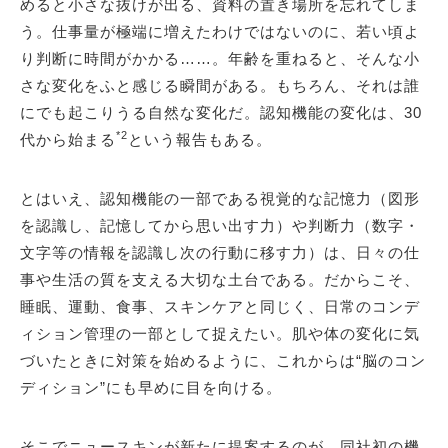
めると小さな抜けが出る、資料の置き場所を忘れてしま
う。仕事量が極端に増えたわけではないのに、若い頃よ
り判断に時間がかかる……。年齢を重ねると、そんな小
さな変化をふと感じる瞬間がある。もちろん、それは誰
にでも起こりうる自然な変化だ。認知機能の変化は、30
*2
代から始まる
という報告もある。
とはいえ、認知機能の一部である視覚的な記憶力（図形
を認識し、記憶してから思い出す力）や判断力（数字・
文字等の情報を認識し次の行動に移す力）は、日々の仕
事や生活の質を支える大切な土台である。だからこそ、
睡眠、運動、食事、スキンケアと同じく、日常のコンデ
ィション管理の一部として捉えたい。肌や体の変化に気
づいたときに対策を始めるように、これからは“脳のコン
ディション”にも早めに目を向ける。
そこでニュースキンが新たに提案するのが、同社初の機