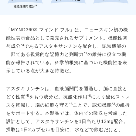
「MYND360® マインド フル」は、ニュースキン初の機
能性表示食品として発売されるサプリメント。機能性関
*4
与成分
であるアスタキサンチンを配合し、認知機能の
*1
一部である視覚的な記憶力と判断力
の維持に役立つ機
能が報告されている。科学的根拠に基づいた機能性を表
示している点が大きな特徴だ。
アスタキサンチンは、血液脳関門を通過し、脳に直接と
*5
*6
どく性質
をもつ成分だ。抗酸化作用
により酸化ストレ
*6
*3
スを軽減し、脳の細胞を守る
ことで、認知機能
の維持
をサポートする。本製品では、体内での吸収を考慮した
設計として、アスタキサンチンを1日当たり12mg配合。
摂取は1日2カプセルを目安に、水などで飲むだけと、