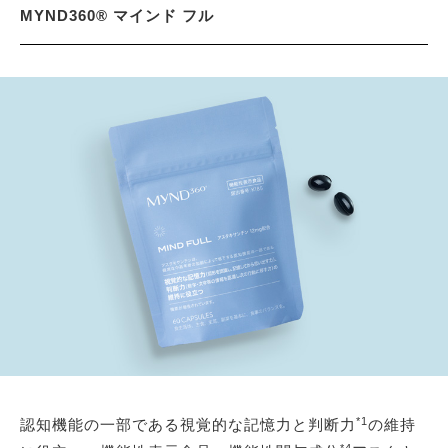
MYND360® マインド フル
*1
認知機能の一部である視覚的な記憶力と判断力
の維持
*4