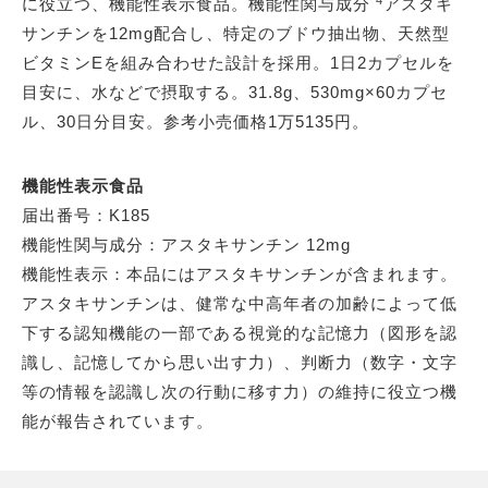
に役立つ、機能性表示食品。機能性関与成分
アスタキ
サンチンを12mg配合し、特定のブドウ抽出物、天然型
ビタミンEを組み合わせた設計を採用。1日2カプセルを
目安に、水などで摂取する。31.8g、530mg×60カプセ
ル、30日分目安。参考小売価格1万5135円。
機能性表示食品
届出番号：K185
機能性関与成分：アスタキサンチン 12mg
機能性表示：本品にはアスタキサンチンが含まれます。
アスタキサンチンは、健常な中高年者の加齢によって低
下する認知機能の一部である視覚的な記憶力（図形を認
識し、記憶してから思い出す力）、判断力（数字・文字
等の情報を認識し次の行動に移す力）の維持に役立つ機
能が報告されています。