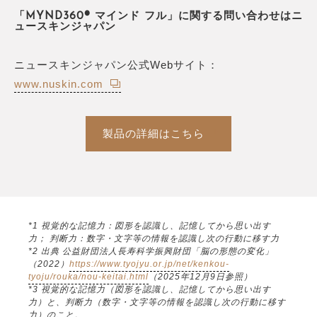
「MYND360® マインド フル」に関する問い合わせはニ
ュースキンジャパン
ニュースキンジャパン公式Webサイト：
www.nuskin.com
製品の詳細はこちら
*1 視覚的な記憶力：図形を認識し、記憶してから思い出す
力； 判断力：数字・文字等の情報を認識し次の行動に移す力
*2 出典 公益財団法人長寿科学振興財団「脳の形態の変化」
（2022）
https://www.tyojyu.or.jp/net/kenkou-
tyoju/rouka/nou-keitai.html
（2025年12月9日参照）
*3 視覚的な記憶力（図形を認識し、記憶してから思い出す
力）と、判断力（数字・文字等の情報を認識し次の行動に移す
力）のこと。