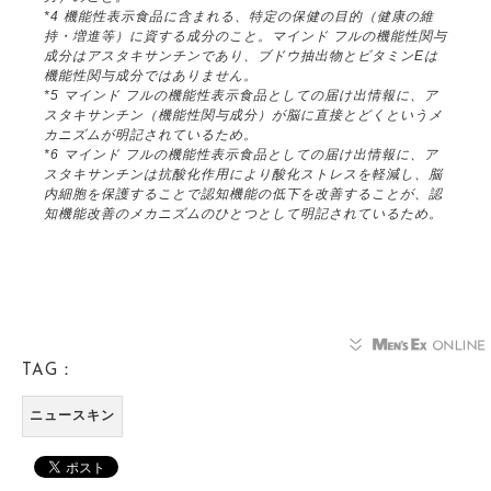
*4 機能性表示食品に含まれる、特定の保健の目的（健康の維
持・増進等）に資する成分のこと。マインド フルの機能性関与
成分はアスタキサンチンであり、ブドウ抽出物とビタミンEは
機能性関与成分ではありません。
*5 マインド フルの機能性表示食品としての届け出情報に、ア
スタキサンチン（機能性関与成分）が脳に直接とどくというメ
カニズムが明記されているため。
*6 マインド フルの機能性表示食品としての届け出情報に、ア
スタキサンチンは抗酸化作用により酸化ストレスを軽減し、脳
内細胞を保護することで認知機能の低下を改善することが、認
知機能改善のメカニズムのひとつとして明記されているため。
TAG：
ニュースキン