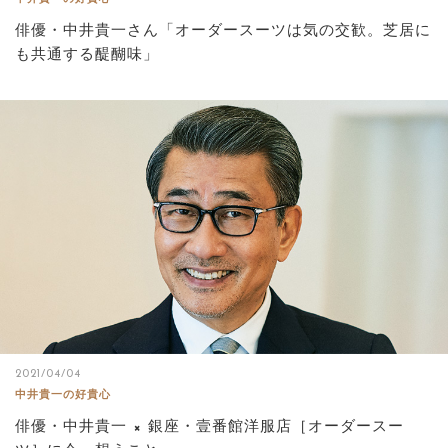
俳優・中井貴一さん「オーダースーツは気の交歓。芝居に
も共通する醍醐味」
2021/04/04
中井貴一の好貴心
俳優・中井貴一 × 銀座・壹番館洋服店［オーダースー