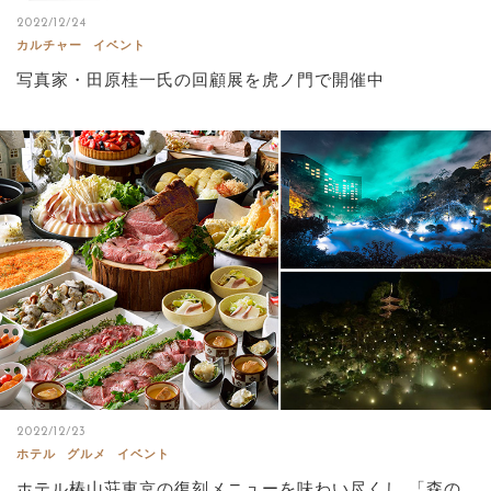
2022/12/24
カルチャー
イベント
写真家・田原桂一氏の回顧展を虎ノ門で開催中
2022/12/23
ホテル
グルメ
イベント
ホテル椿山荘東京の復刻メニューを味わい尽くし 「森の