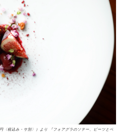
0円〈税込み・サ別〉）より 『フォアグラのソテー、ビーツとベ