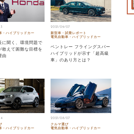
13
2021/09/07
車・ハイブリッドカー
新型車・試乗レポート
電気自動車・ハイブリッドカー
長に聞く、環境問題で
ベントレー フライングスパー
が敢えて困難な目標を
ハイブリッドが示す「超高級
理由
車」のあり方とは？
14
2021/08/07
び
クルマ選び
車・ハイブリッドカー
電気自動車・ハイブリッドカー