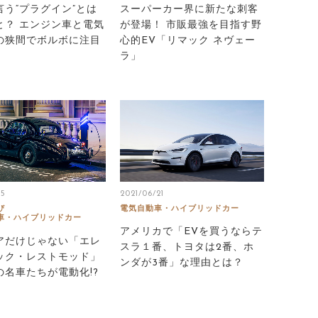
言う“プラグイン”とは
スーパーカー界に新たな刺客
と？ エンジン車と電気
が登場！ 市販最強を目指す野
の狭間でボルボに注目
心的EV「リマック ネヴェー
ラ」
15
2021/06/21
び
電気自動車・ハイブリッドカー
車・ハイブリッドカー
アメリカで「EVを買うならテ
アだけじゃない「エレ
スラ１番、トヨタは2番、ホ
ック・レストモッド」
ンダが3番」な理由とは？
の名車たちが電動化!?