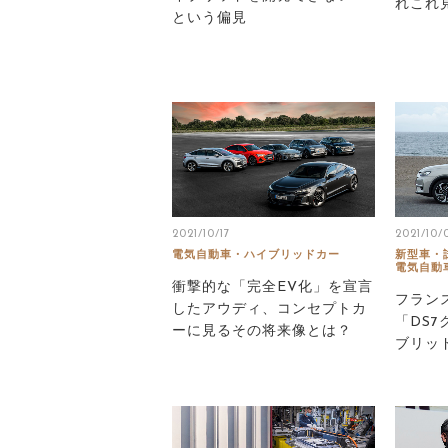
れこれ
という偏見
2021/10/17
2021/10/
電気自動車・ハイブリッドカー
新型車・
電気自動
衝撃的な「完全EV化」を宣言
フラン
したアウディ、コンセプトカ
「DS
ーに見るその将来像とは？
ブリッ