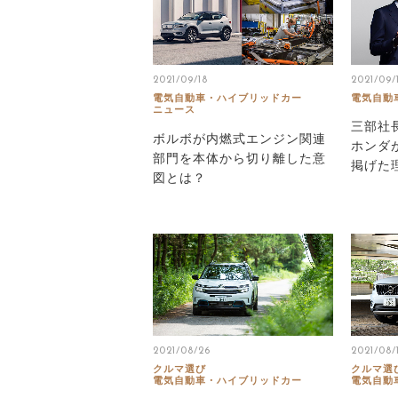
2021/09/18
2021/09/
電気自動車・ハイブリッドカー
電気自動
ニュース
三部社
ボルボが内燃式エンジン関連
ホンダ
部門を本体から切り離した意
掲げた
図とは？
2021/08/26
2021/08/
クルマ選び
クルマ選
電気自動車・ハイブリッドカー
電気自動