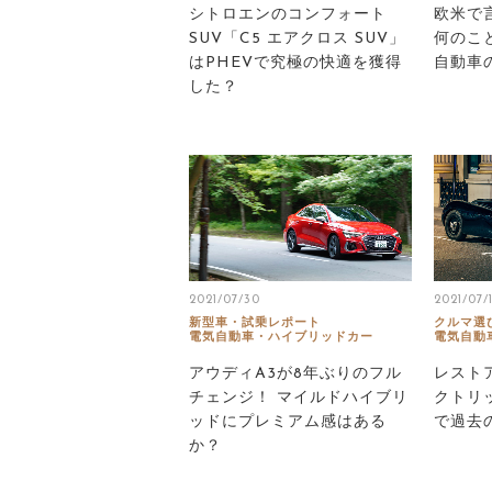
シトロエンのコンフォート
欧米で
SUV「C5 エアクロス SUV」
何のこ
はPHEVで究極の快適を獲得
自動車
した？
2021/07/30
2021/07/
新型車・試乗レポート
クルマ選
電気自動車・ハイブリッドカー
電気自動
アウディA3が8年ぶりのフル
レスト
チェンジ！ マイルドハイブリ
クトリ
ッドにプレミアム感はある
で過去
か？