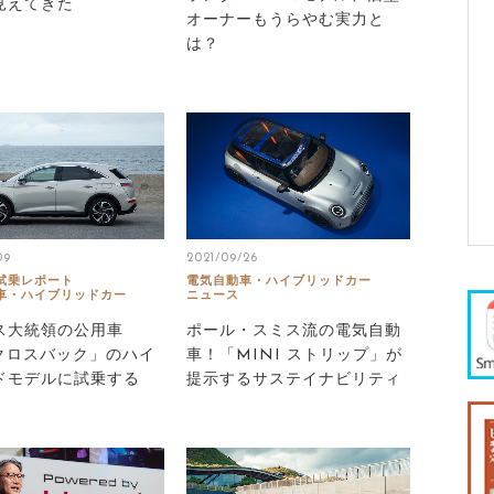
見えてきた
オーナーもうらやむ実力と
は？
09
2021/09/26
試乗レポート
電気自動車・ハイブリッドカー
車・ハイブリッドカー
ニュース
ス大統領の公用車
ポール・スミス流の電気自動
7クロスバック」のハイ
車！「MINI ストリップ」が
ドモデルに試乗する
提示するサステイナビリティ