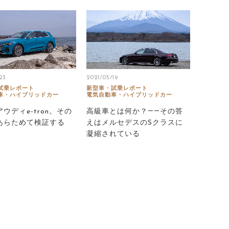
23
2021/05/19
試乗レポート
新型車・試乗レポート
車・ハイブリッドカー
電気自動車・ハイブリッドカー
ウディe-tron。その
高級車とは何か？――その答
あらためて検証する
えはメルセデスのSクラスに
凝縮されている