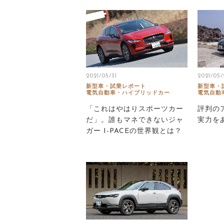
2021/05/31
2021/05/
新型車・試乗レポート
新型車・
電気自動車・ハイブリッドカー
電気自動
「これはやはりスポーツカー
評判のア
だ」。誰もマネできないジャ
実力を
ガー I-PACEの世界観とは？