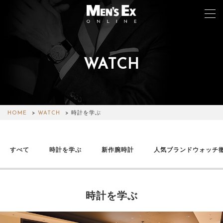
WATCH
TOP
FASHION
WATCH
HOME
WATCH
時計を学ぶ
CAR&BIKE
すべて
時計を学ぶ
新作腕時計
人気ブランドウォッチ
LIFESTYLE
COLUMN
時計を学ぶ
MAGAZINE
ABOUT SITE