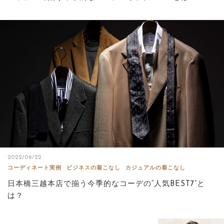
2022/09/22
コーディネート実例
ビジネスの着こなし
カジュアルの着こなし
日本橋三越本店で揃う今季的なコーデの“人気BEST7”と
は？