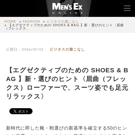
HOME
FASHION
ビジネスの着こなし
【エグゼクティブのための SHOES & BAG 】新・選びのヒント〈屈曲
（フレックス…
TOP
公開日：2026/07/03
ビジネスの着こなし
FASHION
WATCH
【エグゼクティブのための SHOES & B
AG 】新・選びのヒント〈屈曲（フレッ
CAR&BIKE
クス）ローファーで、スーツ姿でも足元
LIFESTYLE
リラックス〉
COLUMN
MAGAZINE
新時代に即した靴・鞄選びの新基準を確立する50のヒン
ABOUT SITE