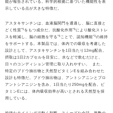
能が報告されている。科学的根拠に基づいた機能性を表
示している点が大きな特徴だ。
アスタキサンチンは、血液脳関門を通過し、脳に直接と
*5
*6
どく性質
をもつ成分だ。抗酸化作用
により酸化ストレ
*6
*3
スを軽減し、脳の細胞を守る
ことで、認知機能
の維持
をサポートする。本製品では、体内での吸収を考慮した
設計として、アスタキサンチンを1日当たり12mg配合。
摂取は1日2カプセルを目安に、水などで飲むだけと、
日々のコンディション管理に取り入れやすい。 また、
特定のブドウ抽出物と天然型ビタミンEを組み合わせた
設計も特徴だ。ブドウ抽出物は、アントシアニンとプロ
アントシアニジンを含み、1日当たり250mgを配合。ビ
タミンEには、体内吸収効率が高いとされる天然型を採
用している。
的確なタイミングで動く判断、スムーズな会話、複数の