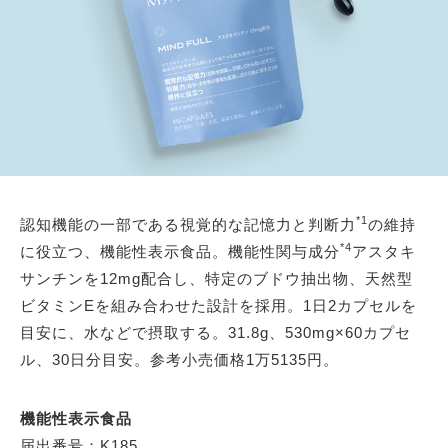
*1
認知機能の一部である視覚的な記憶力と判断力
の維持
*4
に役立つ、機能性表示食品。機能性関与成分
アスタキ
サンチンを12mg配合し、特定のブドウ抽出物、天然型
ビタミンEを組み合わせた設計を採用。1日2カプセルを
目安に、水などで摂取する。31.8g、530mg×60カプセ
ル、30日分目安。参考小売価格1万5135円。
機能性表示食品
届出番号：K185