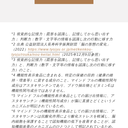
*1 視覚的な記憶力：図形を認識し、記憶してから思い出す
力； 判断力：数字・文字等の情報を認識し次の行動に移す力
*2 出典 公益財団法人長寿科学振興財団「脳の形態の変化」
（2022）
https://www.tyojyu.or.jp/net/kenkou-
tyoju/rouka/nou-keitai.html
（2025年12月9日参照）
*3 視覚的な記憶力（図形を認識し、記憶してから思い出す
力）と、判断力（数字・文字等の情報を認識し次の行動に移す
力）のこと。
*4 機能性表示食品に含まれる、特定の保健の目的（健康の維
持・増進等）に資する成分のこと。マインド フルの機能性関与
成分はアスタキサンチンであり、ブドウ抽出物とビタミンEは
機能性関与成分ではありません。
*5 マインド フルの機能性表示食品としての届け出情報に、ア
スタキサンチン（機能性関与成分）が脳に直接とどくというメ
カニズムが明記されているため。
*6 マインド フルの機能性表示食品としての届け出情報に、ア
スタキサンチンは抗酸化作用により酸化ストレスを軽減し、脳
内細胞を保護することで認知機能の低下を改善することが、認
知機能改善のメカニズムのひとつとして明記されているため。