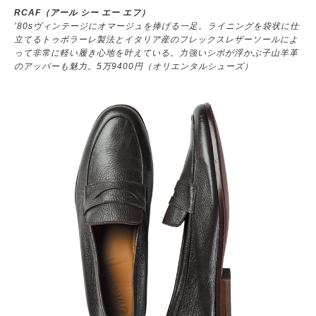
RCAF（アール シー エー エフ）
’80sヴィンテージにオマージュを捧げる一足。ライニングを袋状に仕
立てるトゥボラーレ製法とイタリア産のフレックスレザーソールによ
って非常に軽い履き心地を叶えている。力強いシボが浮かぶ子山羊革
のアッパーも魅力。5万9400円（オリエンタルシューズ）