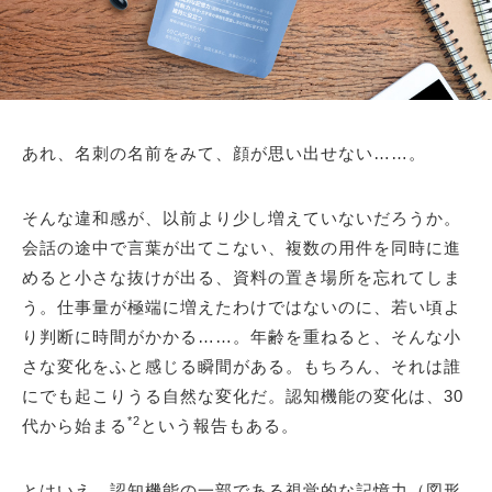
あれ、名刺の名前をみて、顔が思い出せない……。
そんな違和感が、以前より少し増えていないだろうか。
会話の途中で言葉が出てこない、複数の用件を同時に進
めると小さな抜けが出る、資料の置き場所を忘れてしま
う。仕事量が極端に増えたわけではないのに、若い頃よ
り判断に時間がかかる……。年齢を重ねると、そんな小
さな変化をふと感じる瞬間がある。もちろん、それは誰
にでも起こりうる自然な変化だ。認知機能の変化は、30
*2
代から始まる
という報告もある。
とはいえ、認知機能の一部である視覚的な記憶力（図形