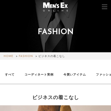
FASHION
TOP
FASHION
WATCH
HOME
FASHION
ビジネスの着こなし
CAR&BIKE
すべて
コーディネート実例
今買いアイテム
ファッシ
LIFESTYLE
COLUMN
ビジネスの着こなし
MAGAZINE
ABOUT SITE