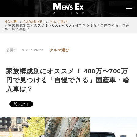
HOME
CAR&BIKE
クルマ選び
家族構成別にオススメ！ 400万〜700万円で見つける「自慢できる」国産
車・輸入車は？
TOP
公開日：2018/08/26
クルマ選び
FASHION
WATCH
家族構成別にオススメ！ 400万〜700万
円で見つける「自慢できる」国産車・輸
CAR&BIKE
入車は？
LIFESTYLE
COLUMN
MAGAZINE
ABOUT SITE