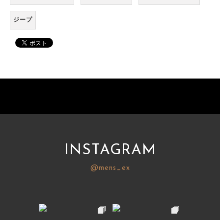
ジープ
INSTAGRAM
@mens_ex