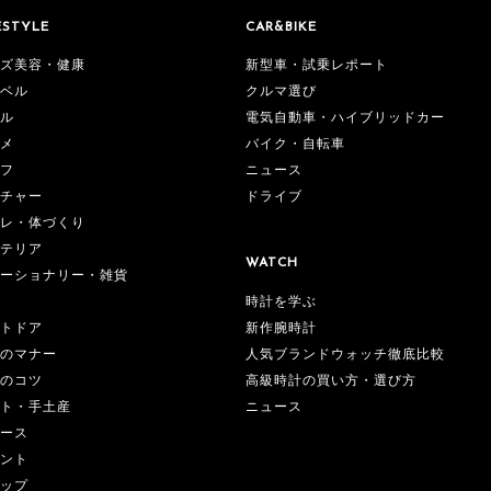
ESTYLE
CAR&BIKE
ズ美容・健康
新型車・試乗レポート
ベル
クルマ選び
ル
電気自動車・ハイブリッドカー
メ
バイク・自転車
フ
ニュース
チャー
ドライブ
レ・体づくり
テリア
WATCH
ーショナリー・雑貨
時計を学ぶ
新作腕時計
トドア
人気ブランドウォッチ徹底比較
のマナー
高級時計の買い方・選び方
のコツ
ニュース
ト・手土産
ース
ント
ップ