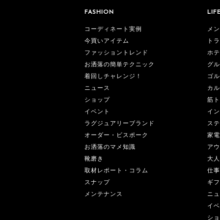
FASHION
LIF
コーディネート実例
メン
今買いアイテム
トラ
ファッショントレンド
ホテ
お洒落の簡単テクニック
グル
着回しチャレンジ！
ゴル
ニュース
カル
ショップ
筋ト
イベント
イン
ラグジュアリーブランド
ステ
オーダー・ビスポーク
家電
お洒落のマメ知識
アウ
靴磨き
大人
取材レポート・コラム
仕事
スナップ
ギフ
メンテナンス
ニュ
イベ
ショ