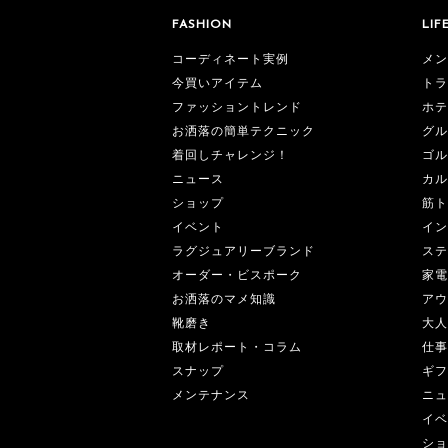
FASHION
LIF
コーディネート実例
メン
今買いアイテム
トラ
ファッショントレンド
ホテ
お洒落の簡単テクニック
グル
着回しチャレンジ！
ゴル
ニュース
カル
ショップ
筋ト
イベント
イン
ラグジュアリーブランド
ステ
オーダー・ビスポーク
家電
お洒落のマメ知識
アウ
靴磨き
大人
取材レポート・コラム
仕事
スナップ
ギフ
メンテナンス
ニュ
イベ
ショ