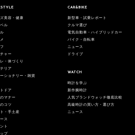
ESTYLE
CAR&BIKE
ズ美容・健康
新型車・試乗レポート
ベル
クルマ選び
ル
電気自動車・ハイブリッドカー
メ
バイク・自転車
フ
ニュース
チャー
ドライブ
レ・体づくり
テリア
WATCH
ーショナリー・雑貨
時計を学ぶ
新作腕時計
トドア
人気ブランドウォッチ徹底比較
のマナー
高級時計の買い方・選び方
のコツ
ニュース
ト・手土産
ース
ント
ップ