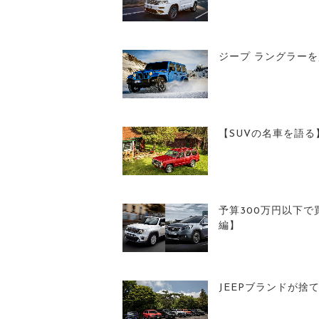
ジープ ラングラー
【SUVの名車を語る】
予算300万円以下で
編】
JEEPブランドが