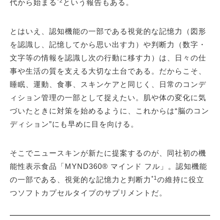
*2
代から始まる
という報告もある。
とはいえ、認知機能の一部である視覚的な記憶力（図形
を認識し、記憶してから思い出す力）や判断力（数字・
文字等の情報を認識し次の行動に移す力）は、日々の仕
事や生活の質を支える大切な土台である。だからこそ、
睡眠、運動、食事、スキンケアと同じく、日常のコンデ
ィション管理の一部として捉えたい。肌や体の変化に気
づいたときに対策を始めるように、これからは“脳のコン
ディション”にも早めに目を向ける。
そこでニュースキンが新たに提案するのが、同社初の機
能性表示食品「MYND360® マインド フル」。認知機能
*1
の一部である、視覚的な記憶力と判断力
の維持に役立
つソフトカプセルタイプのサプリメントだ。