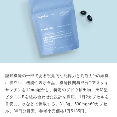
*1
認知機能の一部である視覚的な記憶力と判断力
の維持
*4
に役立つ、機能性表示食品。機能性関与成分
アスタキ
サンチンを12mg配合し、特定のブドウ抽出物、天然型
ビタミンEを組み合わせた設計を採用。1日2カプセルを
目安に、水などで摂取する。31.8g、530mg×60カプセ
ル、30日分目安。参考小売価格1万5135円。