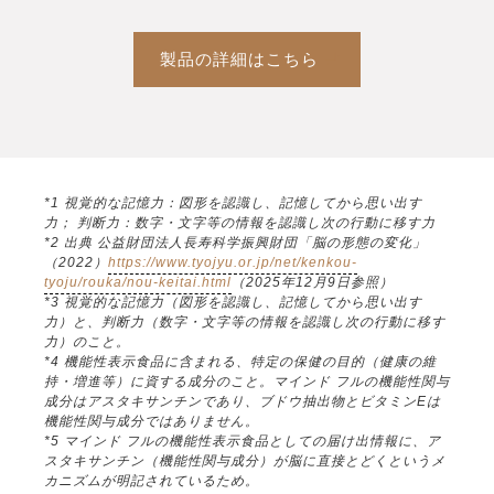
製品の詳細はこちら
*1 視覚的な記憶力：図形を認識し、記憶してから思い出す
力； 判断力：数字・文字等の情報を認識し次の行動に移す力
*2 出典 公益財団法人長寿科学振興財団「脳の形態の変化」
（2022）
https://www.tyojyu.or.jp/net/kenkou-
tyoju/rouka/nou-keitai.html
（2025年12月9日参照）
*3 視覚的な記憶力（図形を認識し、記憶してから思い出す
力）と、判断力（数字・文字等の情報を認識し次の行動に移す
力）のこと。
*4 機能性表示食品に含まれる、特定の保健の目的（健康の維
持・増進等）に資する成分のこと。マインド フルの機能性関与
成分はアスタキサンチンであり、ブドウ抽出物とビタミンEは
機能性関与成分ではありません。
*5 マインド フルの機能性表示食品としての届け出情報に、ア
スタキサンチン（機能性関与成分）が脳に直接とどくというメ
カニズムが明記されているため。