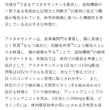
*4
与成分
であるアスタキサンチンを配合し、認知機能の
*1
一部である視覚的な記憶力と判断力
の維持に役立つ機
能が報告されている。科学的根拠に基づいた機能性を表
示している点が大きな特徴だ。
アスタキサンチンは、血液脳関門を通過し、脳に直接と
*5
*6
どく性質
をもつ成分だ。抗酸化作用
により酸化ストレ
*6
*3
スを軽減し、脳の細胞を守る
ことで、認知機能
の維持
をサポートする。本製品では、体内での吸収を考慮した
設計として、アスタキサンチンを1日当たり12mg配合。
摂取は1日2カプセルを目安に、水などで飲むだけと、
日々のコンディション管理に取り入れやすい。 また、
特定のブドウ抽出物と天然型ビタミンEを組み合わせた
設計も特徴だ。ブドウ抽出物は、アントシアニンとプロ
アントシアニジンを含み、1日当たり250mgを配合。ビ
タミンEには、体内吸収効率が高いとされる天然型を採