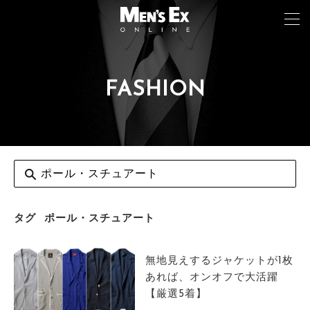
FASHION
TOP
FASHION
WATCH
CAR&BIKE
LIFESTYLE
タグ
ポール・スチュアート
COLUMN
無地見えするジャケットが1枚
MAGAZINE
あれば、オンオフで大活躍
【厳選5着】
ABOUT SITE