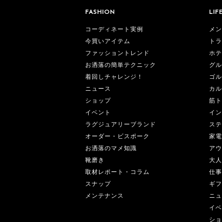
FASHION
LIF
コーディネート実例
メン
今買いアイテム
トラ
ファッショントレンド
ホテ
お洒落の簡単テクニック
グル
着回しチャレンジ！
ゴル
ニュース
カル
ショップ
筋ト
イベント
イン
ラグジュアリーブランド
ステ
オーダー・ビスポーク
家電
お洒落のマメ知識
アウ
靴磨き
大人
取材レポート・コラム
仕事
スナップ
ギフ
メンテナンス
ニュ
イベ
ショ