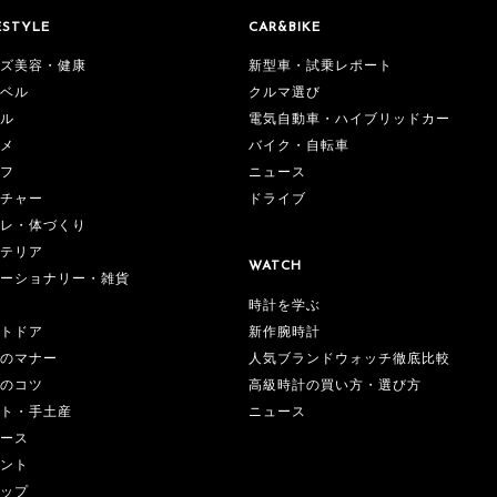
ESTYLE
CAR&BIKE
ズ美容・健康
新型車・試乗レポート
ベル
クルマ選び
ル
電気自動車・ハイブリッドカー
メ
バイク・自転車
フ
ニュース
チャー
ドライブ
レ・体づくり
テリア
WATCH
ーショナリー・雑貨
時計を学ぶ
新作腕時計
トドア
人気ブランドウォッチ徹底比較
のマナー
高級時計の買い方・選び方
のコツ
ニュース
ト・手土産
ース
ント
ップ