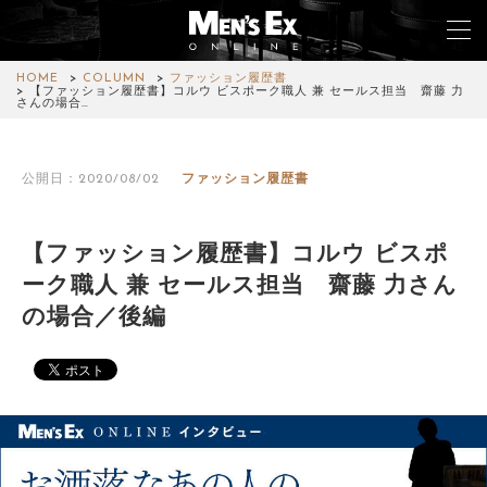
HOME
COLUMN
ファッション履歴書
【ファッション履歴書】コルウ ビスポーク職人 兼 セールス担当 齋藤 力
さんの場合…
TOP
公開日：2020/08/02
ファッション履歴書
FASHION
WATCH
【ファッション履歴書】コルウ ビスポ
ーク職人 兼 セールス担当 齋藤 力さん
CAR&BIKE
の場合／後編
LIFESTYLE
COLUMN
MAGAZINE
ABOUT SITE