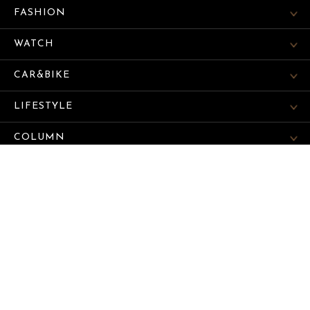
FASHION
WATCH
CAR&BIKE
LIFESTYLE
COLUMN
MAGAZINE
ABOUT SITE
サイトマップ
© SEKAIBUNKA PUBLISHING INC.