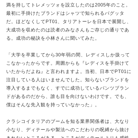
満を持してトレメッツォを設立したのは2005年のこと。
最初に手掛けたブランドはシャツで知られるバグッタ
だ。ほどなくしてPT01、タリアトーレを日本で展開し、
大成功を収めたのは読者のみなさんもご存じの通りであ
る。成功の秘訣を小林さんに聞いてみた。
「大学を卒業してから30年弱の間、レディスしか扱って
こなかったからです。周囲からも『レディスを手掛けて
いたからだよね』と言われますよ。当初、日本でPT01に
注目している人はいませんでした。知らないブランドを
導入するまでもなく、すでに成功しているパンツブラン
ドがあるのだから、誰も目を向けないわけです。でも、
僕はそんな先入観を持っていなかった」。
クラシコイタリアのブームを知る業界関係者は、大なり
小なり、ディテールや製法へのこだわりの呪縛から抜け
きれないところがある。ところがディテールよりも感性