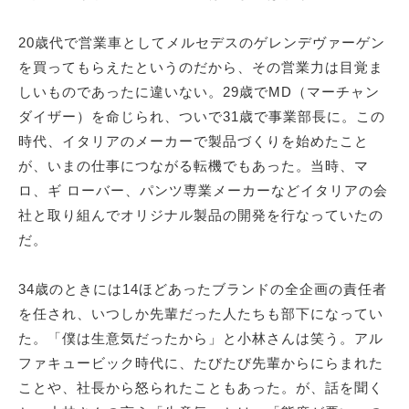
20歳代で営業車としてメルセデスのゲレンデヴァーゲン
を買ってもらえたというのだから、その営業力は目覚ま
しいものであったに違いない。29歳でMD（マーチャン
ダイザー）を命じられ、ついで31歳で事業部長に。この
時代、イタリアのメーカーで製品づくりを始めたこと
が、いまの仕事につながる転機でもあった。当時、マ
ロ、ギ ローバー、パンツ専業メーカーなどイタリアの会
社と取り組んでオリジナル製品の開発を行なっていたの
だ。
34歳のときには14ほどあったブランドの全企画の責任者
を任され、いつしか先輩だった人たちも部下になってい
た。「僕は生意気だったから」と小林さんは笑う。アル
ファキュービック時代に、たびたび先輩からにらまれた
ことや、社長から怒られたこともあった。が、話を聞く