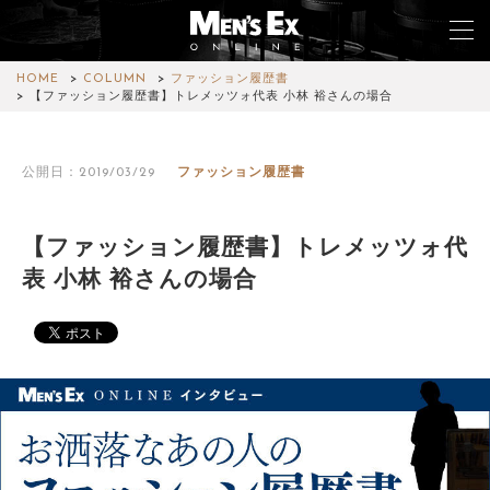
HOME
COLUMN
ファッション履歴書
【ファッション履歴書】トレメッツォ代表 小林 裕さんの場合
TOP
公開日：2019/03/29
ファッション履歴書
FASHION
WATCH
【ファッション履歴書】トレメッツォ代
表 小林 裕さんの場合
CAR&BIKE
LIFESTYLE
COLUMN
MAGAZINE
ABOUT SITE