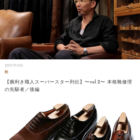
2017/11/02
鞄
【腕利き職人スーパースター列伝】〜vol.2〜 本格靴修理
の先駆者／後編