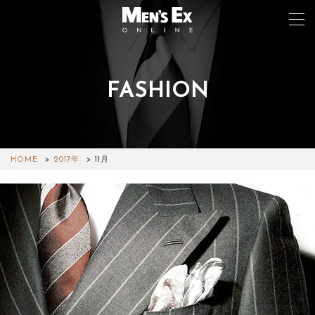
FASHION
TOP
FASHION
WATCH
HOME
2017年
11月
CAR&BIKE
LIFESTYLE
COLUMN
MAGAZINE
ABOUT SITE