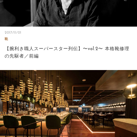
2017/11/01
靴
【腕利き職人スーパースター列伝】〜vol.2〜 本格靴修理
の先駆者／前編