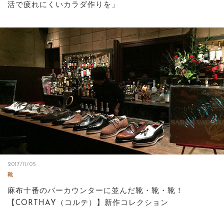
活で疲れにくいカラダ作りを」
2017/11/05
靴
麻布十番のバーカウンターに並んだ靴・靴・靴！
【CORTHAY（コルテ）】新作コレクション