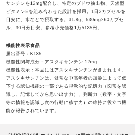
サンチンを12mg配合し、特定のブドウ抽出物、天然型
ビタミンEを組み合わせた設計を採用。1日2カプセルを
目安に、水などで摂取する。31.8g、530mg×60カプセ
ル、30日分目安。参考小売価格1万5135円。
機能性表示食品
届出番号：K185
機能性関与成分：アスタキサンチン 12mg
機能性表示：本品にはアスタキサンチンが含まれます。
アスタキサンチンは、健常な中高年者の加齢によって低
下する認知機能の一部である視覚的な記憶力（図形を認
識し、記憶してから思い出す力）、判断力（数字・文字
等の情報を認識し次の行動に移す力）の維持に役立つ機
能が報告されています。