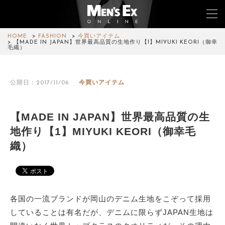
HOME
FASHION
今買いアイテム
【MADE IN JAPAN】世界最高品質の生地作り【1】MIYUKI KEORI（御幸
毛織）
TOP
公開日：2017/11/06
今買いアイテム
FASHION
WATCH
【MADE IN JAPAN】世界最高品質の生
地作り【1】MIYUKI KEORI（御幸毛
CAR&BIKE
織）
LIFESTYLE
COLUMN
各国の一流ブランドが岡山のデニム生地をこぞって採用
MAGAZINE
していることは有名だが、デニムに限らずJAPAN生地は
ABOUT SITE