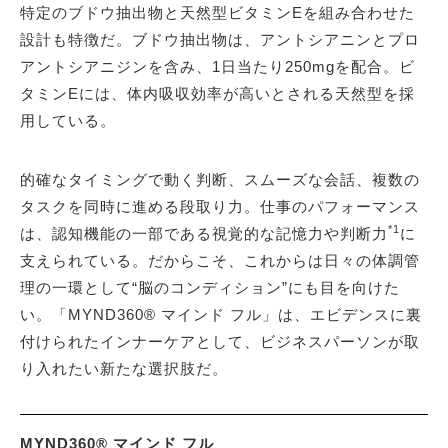
特定のブドウ抽出物と天然型ビタミンEを組み合わせた
設計も特徴だ。ブドウ抽出物は、アントシアニンとプロ
アントシアニジンを含み、1日当たり250mgを配合。ビ
タミンEには、体内吸収効率が高いとされる天然型を採
用している。
的確なタイミングで動く判断、スムーズな会話、複数の
タスクを同時に進める段取り力。仕事のパフォーマンス
*1
は、認知機能の一部である視覚的な記憶力や判断力
に
支えられている。だからこそ、これからは日々の体調管
理の一環として“脳のコンディション”にも目を向けた
い。「MYND360® マインド フル」は、エビデンスに裏
付けられたインナーケアとして、ビジネスパーソンが取
り入れたい新たな選択肢だ。
MYND360® マインド フル