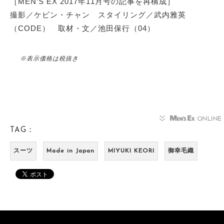
［MEN’S EX 2017年11月号の記事を再構成］
撮影／ケビン・チャン スタイリング／武内雅英
（CODE） 取材・文／池田保行（04）
※表示価格は税抜き
TAG：
スーツ
Made in Japan
MIYUKI KEORI
御幸毛織