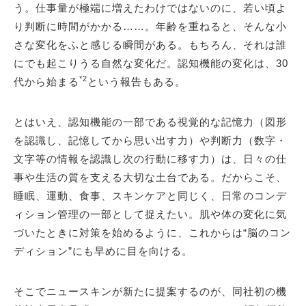
う。仕事量が極端に増えたわけではないのに、若い頃よ
り判断に時間がかかる……。年齢を重ねると、そんな小
さな変化をふと感じる瞬間がある。もちろん、それは誰
にでも起こりうる自然な変化だ。認知機能の変化は、30
*2
代から始まる
という報告もある。
とはいえ、認知機能の一部である視覚的な記憶力（図形
を認識し、記憶してから思い出す力）や判断力（数字・
文字等の情報を認識し次の行動に移す力）は、日々の仕
事や生活の質を支える大切な土台である。だからこそ、
睡眠、運動、食事、スキンケアと同じく、日常のコンデ
ィション管理の一部として捉えたい。肌や体の変化に気
づいたときに対策を始めるように、これからは“脳のコン
ディション”にも早めに目を向ける。
そこでニュースキンが新たに提案するのが、同社初の機