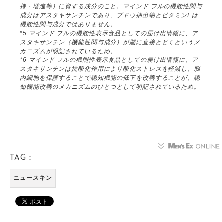
持・増進等）に資する成分のこと。マインド フルの機能性関与
成分はアスタキサンチンであり、ブドウ抽出物とビタミンEは
機能性関与成分ではありません。
*5 マインド フルの機能性表示食品としての届け出情報に、ア
スタキサンチン（機能性関与成分）が脳に直接とどくというメ
カニズムが明記されているため。
*6 マインド フルの機能性表示食品としての届け出情報に、ア
スタキサンチンは抗酸化作用により酸化ストレスを軽減し、脳
内細胞を保護することで認知機能の低下を改善することが、認
知機能改善のメカニズムのひとつとして明記されているため。
TAG：
ニュースキン