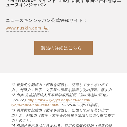
「MYND360® マインド フル」に関する問い合わせはニ
ュースキンジャパン
ニュースキンジャパン公式Webサイト：
www.nuskin.com
製品の詳細はこちら
*1 視覚的な記憶力：図形を認識し、記憶してから思い出す
力； 判断力：数字・文字等の情報を認識し次の行動に移す力
*2 出典 公益財団法人長寿科学振興財団「脳の形態の変化」
（2022）
https://www.tyojyu.or.jp/net/kenkou-
tyoju/rouka/nou-keitai.html
（2025年12月9日参照）
*3 視覚的な記憶力（図形を認識し、記憶してから思い出す
力）と、判断力（数字・文字等の情報を認識し次の行動に移す
力）のこと。
*4 機能性表示食品に含まれる、特定の保健の目的（健康の維