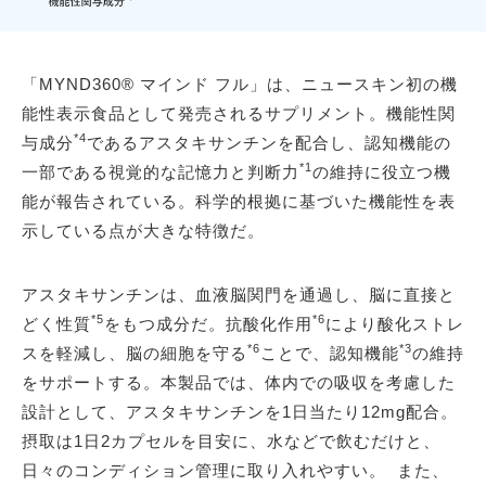
「MYND360® マインド フル」は、ニュースキン初の機
能性表示食品として発売されるサプリメント。機能性関
*4
与成分
であるアスタキサンチンを配合し、認知機能の
*1
一部である視覚的な記憶力と判断力
の維持に役立つ機
能が報告されている。科学的根拠に基づいた機能性を表
示している点が大きな特徴だ。
アスタキサンチンは、血液脳関門を通過し、脳に直接と
*5
*6
どく性質
をもつ成分だ。抗酸化作用
により酸化ストレ
*6
*3
スを軽減し、脳の細胞を守る
ことで、認知機能
の維持
をサポートする。本製品では、体内での吸収を考慮した
設計として、アスタキサンチンを1日当たり12mg配合。
摂取は1日2カプセルを目安に、水などで飲むだけと、
日々のコンディション管理に取り入れやすい。 また、