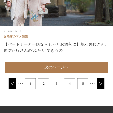
2026/06/06
お洒落のマメ知識
【パートナーと一緒ならもっとお洒落に】草刈民代さん、
周防正行さんの“ふたり”できもの
次のページへ
1
2
3
4
5