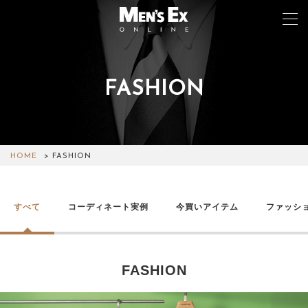
FASHION
TOP
FASHION
WATCH
HOME
FASHION
CAR&BIKE
すべて
コーディネート実例
今買いアイテム
ファッシ
LIFESTYLE
COLUMN
FASHION
MAGAZINE
ABOUT SITE