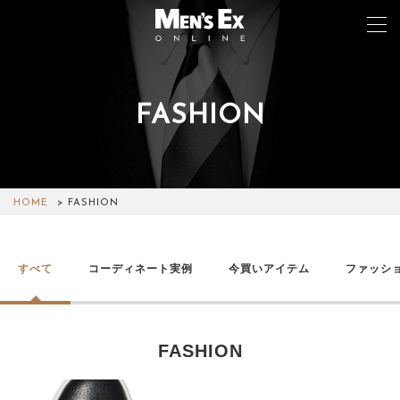
FASHION
TOP
FASHION
WATCH
HOME
FASHION
CAR&BIKE
すべて
コーディネート実例
今買いアイテム
ファッシ
LIFESTYLE
COLUMN
FASHION
MAGAZINE
ABOUT SITE