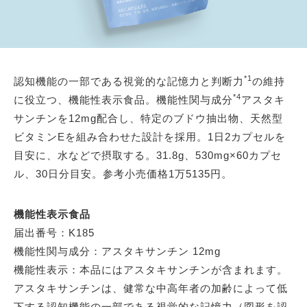
*1
認知機能の一部である視覚的な記憶力と判断力
の維持
*4
に役立つ、機能性表示食品。機能性関与成分
アスタキ
サンチンを12mg配合し、特定のブドウ抽出物、天然型
ビタミンEを組み合わせた設計を採用。1日2カプセルを
目安に、水などで摂取する。31.8g、530mg×60カプセ
ル、30日分目安。参考小売価格1万5135円。
機能性表示食品
届出番号：K185
機能性関与成分：アスタキサンチン 12mg
機能性表示：本品にはアスタキサンチンが含まれます。
アスタキサンチンは、健常な中高年者の加齢によって低
下する認知機能の一部である視覚的な記憶力（図形を認