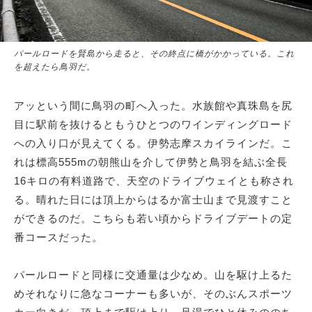
パールロードを賢島から走ると、その終点に橋がかかっている。これ
を超えたら鳥羽だ。
アッという間に鳥羽の町へ入った。水族館や真珠島を尻
目に駅前を抜けるともうひとつのワインディングロード
への入り口が見えてくる。伊勢志摩スカイラインだ。こ
れは標高555mの朝熊山を介して伊勢と鳥羽を結ぶ全長
16キロの有料道路で、天空のドライブウェイとも称され
る。晴れた日には頂上からはるか富士山まで見渡すこと
ができるのだ。こちらも若い頃からドライブデートの定
番コースだった。
パールロードと同様に交通量は少なめ。山を駆け上るた
めそれなりに急なコーナーも多いが、そのぶんスポーツ