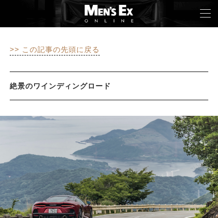
>> この記事の先頭に戻る
TOP
FASHION
絶景のワインディングロード
WATCH
CAR&BIKE
LIFESTYLE
COLUMN
MAGAZINE
ABOUT SITE