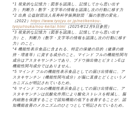
*1 視覚的な記憶力：図形を認識し、記憶してから思い出す
力； 判断力：数字・文字等の情報を認識し次の行動に移す力
*2 出典 公益財団法人長寿科学振興財団「脳の形態の変化」
（2022）
https://www.tyojyu.or.jp/net/kenkou-
tyoju/rouka/nou-keitai.html
（2025年12月9日参照）
*3 視覚的な記憶力（図形を認識し、記憶してから思い出す
力）と、判断力（数字・文字等の情報を認識し次の行動に移す
力）のこと。
*4 機能性表示食品に含まれる、特定の保健の目的（健康の維
持・増進等）に資する成分のこと。マインド フルの機能性関与
成分はアスタキサンチンであり、ブドウ抽出物とビタミンEは
機能性関与成分ではありません。
*5 マインド フルの機能性表示食品としての届け出情報に、ア
スタキサンチン（機能性関与成分）が脳に直接とどくというメ
カニズムが明記されているため。
*6 マインド フルの機能性表示食品としての届け出情報に、ア
スタキサンチンは抗酸化作用により酸化ストレスを軽減し、脳
内細胞を保護することで認知機能の低下を改善することが、認
知機能改善のメカニズムのひとつとして明記されているため。