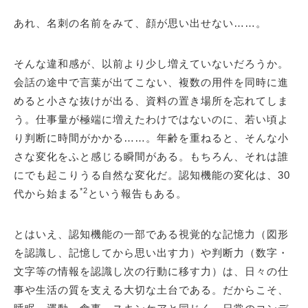
あれ、名刺の名前をみて、顔が思い出せない……。
そんな違和感が、以前より少し増えていないだろうか。
会話の途中で言葉が出てこない、複数の用件を同時に進
めると小さな抜けが出る、資料の置き場所を忘れてしま
う。仕事量が極端に増えたわけではないのに、若い頃よ
り判断に時間がかかる……。年齢を重ねると、そんな小
さな変化をふと感じる瞬間がある。もちろん、それは誰
にでも起こりうる自然な変化だ。認知機能の変化は、30
*2
代から始まる
という報告もある。
とはいえ、認知機能の一部である視覚的な記憶力（図形
を認識し、記憶してから思い出す力）や判断力（数字・
文字等の情報を認識し次の行動に移す力）は、日々の仕
事や生活の質を支える大切な土台である。だからこそ、