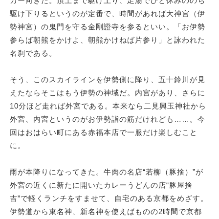
カー向きだ。頂上まで駆け上り、足湯でひと休みののち
駆け下りるというのが定番で、時間があれば大神宮（伊
勢神宮）の鬼門を守る金剛證寺を参るといい。「お伊勢
参らば朝熊をかけよ、朝熊かけねば片参り」と詠われた
名刹である。
そう、このスカイラインを伊勢側に降り、五十鈴川が見
えたならそこはもう伊勢の神域だ。内宮があり、さらに
10分ほど走れば外宮である。本来なら二見興玉神社から
外宮、内宮というのがお伊勢詣の筋だけれども……。今
回はおはらい町にある赤福本店で一服だけ楽しむこと
に。
雨が本降りになってきた。牛肉の名店“若柳（豚捨）”が
外宮の近くに新たに開いたカレーうどんの店“豚屋捨
吉”で軽くランチをすませて、自宅のある京都をめざす。
伊勢道から東名神、新名神を使えばものの2時間で京都