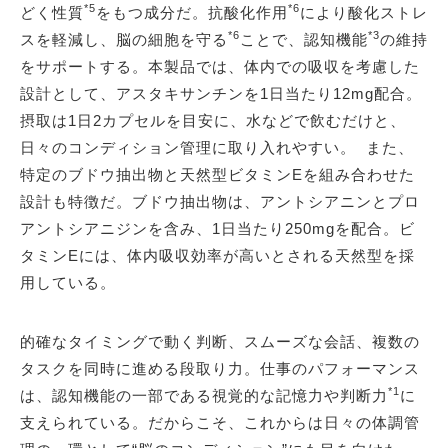
*5
*6
どく性質
をもつ成分だ。抗酸化作用
により酸化ストレ
*6
*3
スを軽減し、脳の細胞を守る
ことで、認知機能
の維持
をサポートする。本製品では、体内での吸収を考慮した
設計として、アスタキサンチンを1日当たり12mg配合。
摂取は1日2カプセルを目安に、水などで飲むだけと、
日々のコンディション管理に取り入れやすい。 また、
特定のブドウ抽出物と天然型ビタミンEを組み合わせた
設計も特徴だ。ブドウ抽出物は、アントシアニンとプロ
アントシアニジンを含み、1日当たり250mgを配合。ビ
タミンEには、体内吸収効率が高いとされる天然型を採
用している。
的確なタイミングで動く判断、スムーズな会話、複数の
タスクを同時に進める段取り力。仕事のパフォーマンス
*1
は、認知機能の一部である視覚的な記憶力や判断力
に
支えられている。だからこそ、これからは日々の体調管