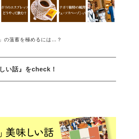
」の薀蓄を極めるには…？
い話』をcheck！