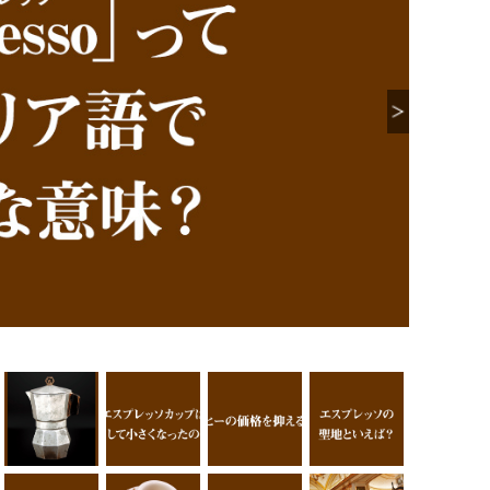
イタリ
り豆を
を意味