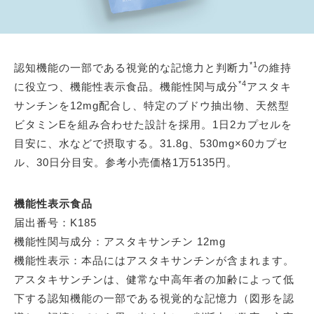
*1
認知機能の一部である視覚的な記憶力と判断力
の維持
*4
に役立つ、機能性表示食品。機能性関与成分
アスタキ
サンチンを12mg配合し、特定のブドウ抽出物、天然型
ビタミンEを組み合わせた設計を採用。1日2カプセルを
目安に、水などで摂取する。31.8g、530mg×60カプセ
ル、30日分目安。参考小売価格1万5135円。
機能性表示食品
届出番号：K185
機能性関与成分：アスタキサンチン 12mg
機能性表示：本品にはアスタキサンチンが含まれます。
アスタキサンチンは、健常な中高年者の加齢によって低
下する認知機能の一部である視覚的な記憶力（図形を認