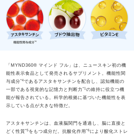
「MYND360® マインド フル」は、ニュースキン初の機
能性表示食品として発売されるサプリメント。機能性関
*4
与成分
であるアスタキサンチンを配合し、認知機能の
*1
一部である視覚的な記憶力と判断力
の維持に役立つ機
能が報告されている。科学的根拠に基づいた機能性を表
示している点が大きな特徴だ。
アスタキサンチンは、血液脳関門を通過し、脳に直接と
*5
*6
どく性質
をもつ成分だ。抗酸化作用
により酸化ストレ