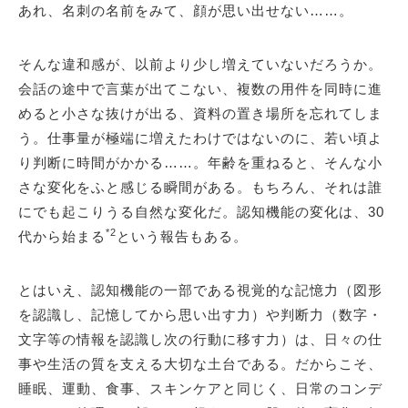
あれ、名刺の名前をみて、顔が思い出せない……。
そんな違和感が、以前より少し増えていないだろうか。
会話の途中で言葉が出てこない、複数の用件を同時に進
めると小さな抜けが出る、資料の置き場所を忘れてしま
う。仕事量が極端に増えたわけではないのに、若い頃よ
り判断に時間がかかる……。年齢を重ねると、そんな小
さな変化をふと感じる瞬間がある。もちろん、それは誰
にでも起こりうる自然な変化だ。認知機能の変化は、30
*2
代から始まる
という報告もある。
とはいえ、認知機能の一部である視覚的な記憶力（図形
を認識し、記憶してから思い出す力）や判断力（数字・
文字等の情報を認識し次の行動に移す力）は、日々の仕
事や生活の質を支える大切な土台である。だからこそ、
睡眠、運動、食事、スキンケアと同じく、日常のコンデ