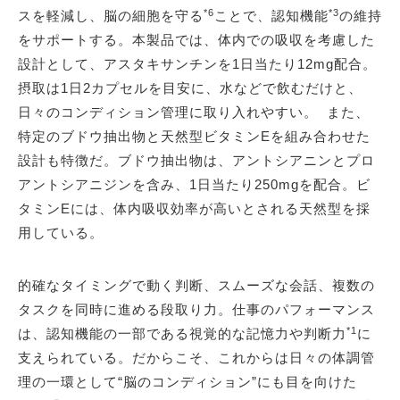
*6
*3
スを軽減し、脳の細胞を守る
ことで、認知機能
の維持
をサポートする。本製品では、体内での吸収を考慮した
設計として、アスタキサンチンを1日当たり12mg配合。
摂取は1日2カプセルを目安に、水などで飲むだけと、
日々のコンディション管理に取り入れやすい。 また、
特定のブドウ抽出物と天然型ビタミンEを組み合わせた
設計も特徴だ。ブドウ抽出物は、アントシアニンとプロ
アントシアニジンを含み、1日当たり250mgを配合。ビ
タミンEには、体内吸収効率が高いとされる天然型を採
用している。
的確なタイミングで動く判断、スムーズな会話、複数の
タスクを同時に進める段取り力。仕事のパフォーマンス
*1
は、認知機能の一部である視覚的な記憶力や判断力
に
支えられている。だからこそ、これからは日々の体調管
理の一環として“脳のコンディション”にも目を向けた