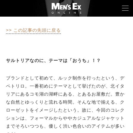
>> この記事の先頭に戻る
TOP
FASHION
サルトリアなのに、テーマは「おうち」！？
WATCH
ブランドとして初めて、ルック制作を行ったという、デ
CAR&BIKE
ペトリロ。一番初めにテーマとして挙げたのが、北イタ
LIFESTYLE
リアにあるコモ湖の湖畔にある、とあるお屋敷だ。豊か
な自然とゆっくりと流れる時間。そんな地で揃える、ク
COLUMN
ローゼットをイメージしたという。故に、今回のコレク
ションは、フォーマルからややカジュアルなジャケット
MAGAZINE
までそろいつつも、優しく渋い色合いのアイテムが多い
ABOUT SITE