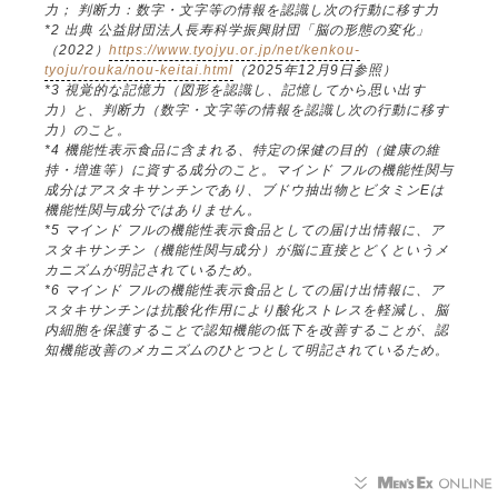
力； 判断力：数字・文字等の情報を認識し次の行動に移す力
*2 出典 公益財団法人長寿科学振興財団「脳の形態の変化」
（2022）
https://www.tyojyu.or.jp/net/kenkou-
tyoju/rouka/nou-keitai.html
（2025年12月9日参照）
*3 視覚的な記憶力（図形を認識し、記憶してから思い出す
力）と、判断力（数字・文字等の情報を認識し次の行動に移す
力）のこと。
*4 機能性表示食品に含まれる、特定の保健の目的（健康の維
持・増進等）に資する成分のこと。マインド フルの機能性関与
成分はアスタキサンチンであり、ブドウ抽出物とビタミンEは
機能性関与成分ではありません。
*5 マインド フルの機能性表示食品としての届け出情報に、ア
スタキサンチン（機能性関与成分）が脳に直接とどくというメ
カニズムが明記されているため。
*6 マインド フルの機能性表示食品としての届け出情報に、ア
スタキサンチンは抗酸化作用により酸化ストレスを軽減し、脳
内細胞を保護することで認知機能の低下を改善することが、認
知機能改善のメカニズムのひとつとして明記されているため。