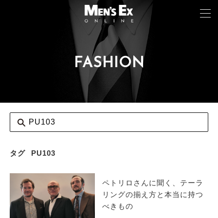
FASHION
TOP
FASHION
WATCH
CAR&BIKE
LIFESTYLE
タグ
PU103
COLUMN
ペトリロさんに聞く、テーラ
MAGAZINE
リングの揃え方と本当に持つ
べきもの
ABOUT SITE