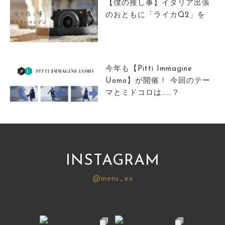
【僕の推し事】イタリア出張
のおともに「ライカQ2」を
今年も【Pitti Immagine
Uomo】が開催！ 今回のテー
マとミドコロは……？
INSTAGRAM
@mens_ex