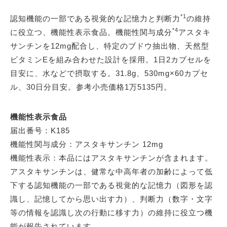
*1
認知機能の一部である視覚的な記憶力と判断力
の維持
*4
に役立つ、機能性表示食品。機能性関与成分
アスタキ
サンチンを12mg配合し、特定のブドウ抽出物、天然型
ビタミンEを組み合わせた設計を採用。1日2カプセルを
目安に、水などで摂取する。31.8g、530mg×60カプセ
ル、30日分目安。参考小売価格1万5135円。
機能性表示食品
届出番号：K185
機能性関与成分：アスタキサンチン 12mg
機能性表示：本品にはアスタキサンチンが含まれます。
アスタキサンチンは、健常な中高年者の加齢によって低
下する認知機能の一部である視覚的な記憶力（図形を認
識し、記憶してから思い出す力）、判断力（数字・文字
等の情報を認識し次の行動に移す力）の維持に役立つ機
能が報告されています。