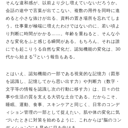
そんな違和感が、以前より少し増えていないだろうか。
会話の途中で言葉が出てこない、複数の用件を同時に進
めると小さな抜けが出る、資料の置き場所を忘れてしま
う。仕事量が極端に増えたわけではないのに、若い頃よ
り判断に時間がかかる……。年齢を重ねると、そんな小
さな変化をふと感じる瞬間がある。もちろん、それは誰
にでも起こりうる自然な変化だ。認知機能の変化は、30
*2
代から始まる
という報告もある。
とはいえ、認知機能の一部である視覚的な記憶力（図形
を認識し、記憶してから思い出す力）や判断力（数字・
文字等の情報を認識し次の行動に移す力）は、日々の仕
事や生活の質を支える大切な土台である。だからこそ、
睡眠、運動、食事、スキンケアと同じく、日常のコンデ
ィション管理の一部として捉えたい。肌や体の変化に気
づいたときに対策を始めるように、これからは“脳のコン
ディション”にも早めに目を向ける。