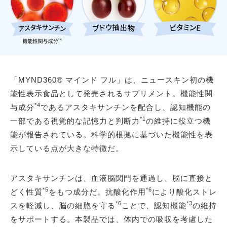
「MYND360® マインド フル」は、ニュースキン初の機
能性表示食品として発売されるサプリメント。機能性関
*4
与成分
であるアスタキサンチンを配合し、認知機能の
*1
一部である視覚的な記憶力と判断力
の維持に役立つ機
能が報告されている。科学的根拠に基づいた機能性を表
示している点が大きな特徴だ。
アスタキサンチンは、血液脳関門を通過し、脳に直接と
*5
*6
どく性質
をもつ成分だ。抗酸化作用
により酸化ストレ
*6
*3
スを軽減し、脳の細胞を守る
ことで、認知機能
の維持
をサポートする。本製品では、体内での吸収を考慮した