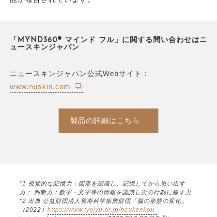
「MYND360® マインド フル」に関する問い合わせはニ
ュースキンジャパン
ニュースキンジャパン公式Webサイト：
www.nuskin.com
製品の詳細はこちら
*1 視覚的な記憶力：図形を認識し、記憶してから思い出す
力； 判断力：数字・文字等の情報を認識し次の行動に移す力
*2 出典 公益財団法人長寿科学振興財団「脳の形態の変化」
（2022）
https://www.tyojyu.or.jp/net/kenkou-