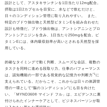
設計として、アスタキサンチンを1日当たり12mg配合。
摂取は1日2カプセルを目安に、水などで飲むだけと、
日々のコンディション管理に取り入れやすい。 また、
特定のブドウ抽出物と天然型ビタミンEを組み合わせた
設計も特徴だ。ブドウ抽出物は、アントシアニンとプロ
アントシアニジンを含み、1日当たり250mgを配合。ビ
タミンEには、体内吸収効率が高いとされる天然型を採
用している。
的確なタイミングで動く判断、スムーズな会話、複数の
タスクを同時に進める段取り力。仕事のパフォーマンス
*1
は、認知機能の一部である視覚的な記憶力や判断力
に
支えられている。だからこそ、これからは日々の体調管
理の一環として“脳のコンディション”にも目を向けた
い。「MYND360® マインド フル」は、エビデンスに裏
付けられたインナーケアとして、ビジネスパーソンが取