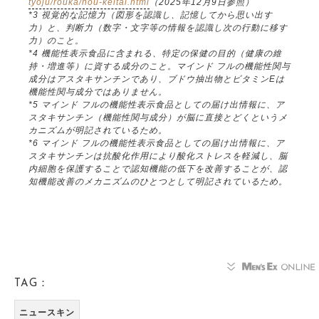
tyoju/rouka/nou-keitai.html
（2025年12月9日参照）
*3 視覚的な記憶力（図形を認識し、記憶してから思い出す
力）と、判断力（数字・文字等の情報を認識し次の行動に移す
力）のこと。
*4 機能性表示食品に含まれる、特定の保健の目的（健康の維
持・増進等）に資する成分のこと。マインド フルの機能性関与
成分はアスタキサンチンであり、ブドウ抽出物とビタミンEは
機能性関与成分ではありません。
*5 マインド フルの機能性表示食品としての届け出情報に、ア
スタキサンチン（機能性関与成分）が脳に直接とどくというメ
カニズムが明記されているため。
*6 マインド フルの機能性表示食品としての届け出情報に、ア
スタキサンチンは抗酸化作用により酸化ストレスを軽減し、脳
内細胞を保護することで認知機能の低下を改善することが、認
知機能改善のメカニズムのひとつとして明記されているため。
TAG：
ニュースキン