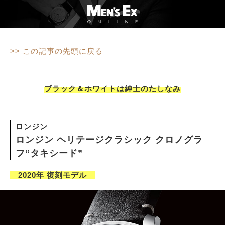
>> この記事の先頭に戻る
TOP
FASHION
ブラック＆ホワイトは紳士のたしなみ
WATCH
ロンジン
CAR&BIKE
ロンジン ヘリテージクラシック クロノグラ
フ“タキシード”
LIFESTYLE
2020年 復刻モデル
COLUMN
MAGAZINE
ABOUT SITE