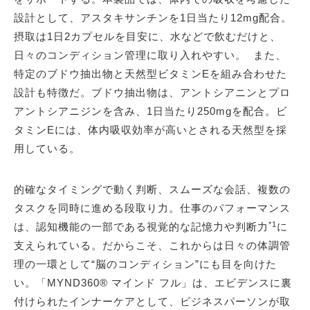
設計として、アスタキサンチンを1日当たり12mg配合。
摂取は1日2カプセルを目安に、水などで飲むだけと、
日々のコンディション管理に取り入れやすい。 また、
特定のブドウ抽出物と天然型ビタミンEを組み合わせた
設計も特徴だ。ブドウ抽出物は、アントシアニンとプロ
アントシアニジンを含み、1日当たり250mgを配合。ビ
タミンEには、体内吸収効率が高いとされる天然型を採
用している。
的確なタイミングで動く判断、スムーズな会話、複数の
タスクを同時に進める段取り力。仕事のパフォーマンス
*1
は、認知機能の一部である視覚的な記憶力や判断力
に
支えられている。だからこそ、これからは日々の体調管
理の一環として“脳のコンディション”にも目を向けた
い。「MYND360® マインド フル」は、エビデンスに裏
付けられたインナーケアとして、ビジネスパーソンが取