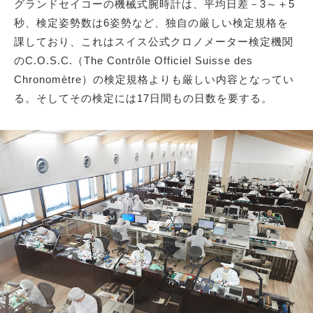
グランドセイコーの機械式腕時計は、平均日差－3～＋5
秒、検定姿勢数は6姿勢など、独自の厳しい検定規格を
課しており、これはスイス公式クロノメーター検定機関
のC.O.S.C.（The Contrôle Officiel Suisse des
Chronomètre）の検定規格よりも厳しい内容となってい
る。そしてその検定には17日間もの日数を要する。