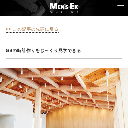
>> この記事の先頭に戻る
TOP
FASHION
GSの時計作りをじっくり見学できる
WATCH
CAR&BIKE
LIFESTYLE
COLUMN
MAGAZINE
ABOUT SITE