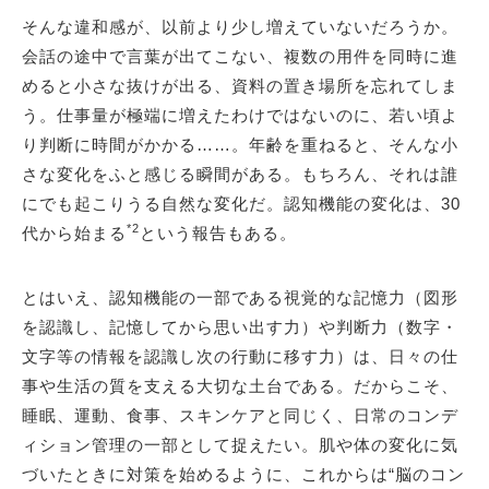
そんな違和感が、以前より少し増えていないだろうか。
会話の途中で言葉が出てこない、複数の用件を同時に進
めると小さな抜けが出る、資料の置き場所を忘れてしま
う。仕事量が極端に増えたわけではないのに、若い頃よ
り判断に時間がかかる……。年齢を重ねると、そんな小
さな変化をふと感じる瞬間がある。もちろん、それは誰
にでも起こりうる自然な変化だ。認知機能の変化は、30
*2
代から始まる
という報告もある。
とはいえ、認知機能の一部である視覚的な記憶力（図形
を認識し、記憶してから思い出す力）や判断力（数字・
文字等の情報を認識し次の行動に移す力）は、日々の仕
事や生活の質を支える大切な土台である。だからこそ、
睡眠、運動、食事、スキンケアと同じく、日常のコンデ
ィション管理の一部として捉えたい。肌や体の変化に気
づいたときに対策を始めるように、これからは“脳のコン