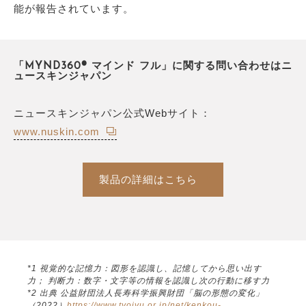
能が報告されています。
「MYND360® マインド フル」に関する問い合わせはニ
ュースキンジャパン
ニュースキンジャパン公式Webサイト：
www.nuskin.com
製品の詳細はこちら
*1 視覚的な記憶力：図形を認識し、記憶してから思い出す
力； 判断力：数字・文字等の情報を認識し次の行動に移す力
*2 出典 公益財団法人長寿科学振興財団「脳の形態の変化」
（2022）
https://www.tyojyu.or.jp/net/kenkou-