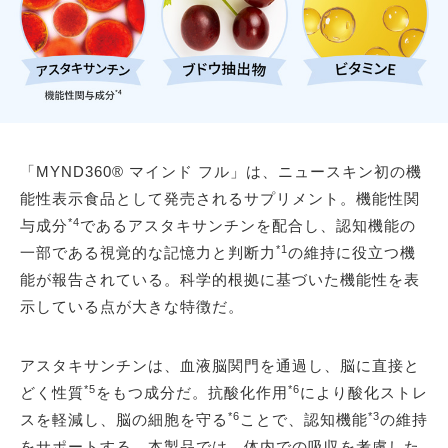
「MYND360® マインド フル」は、ニュースキン初の機
能性表示食品として発売されるサプリメント。機能性関
*4
与成分
であるアスタキサンチンを配合し、認知機能の
*1
一部である視覚的な記憶力と判断力
の維持に役立つ機
能が報告されている。科学的根拠に基づいた機能性を表
示している点が大きな特徴だ。
アスタキサンチンは、血液脳関門を通過し、脳に直接と
*5
*6
どく性質
をもつ成分だ。抗酸化作用
により酸化ストレ
*6
*3
スを軽減し、脳の細胞を守る
ことで、認知機能
の維持
をサポートする。本製品では、体内での吸収を考慮した