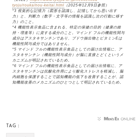
tyoju/rouka/nou-keitai.html
（2025年12月9日参照）
*3 視覚的な記憶力（図形を認識し、記憶してから思い出す
力）と、判断力（数字・文字等の情報を認識し次の行動に移す
力）のこと。
*4 機能性表示食品に含まれる、特定の保健の目的（健康の維
持・増進等）に資する成分のこと。マインド フルの機能性関与
成分はアスタキサンチンであり、ブドウ抽出物とビタミンEは
機能性関与成分ではありません。
*5 マインド フルの機能性表示食品としての届け出情報に、ア
スタキサンチン（機能性関与成分）が脳に直接とどくというメ
カニズムが明記されているため。
*6 マインド フルの機能性表示食品としての届け出情報に、ア
スタキサンチンは抗酸化作用により酸化ストレスを軽減し、脳
内細胞を保護することで認知機能の低下を改善することが、認
知機能改善のメカニズムのひとつとして明記されているため。
TAG：