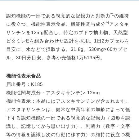
*1
認知機能の一部である視覚的な記憶力と判断力
の維持
*4
に役立つ、機能性表示食品。機能性関与成分
アスタキ
サンチンを12mg配合し、特定のブドウ抽出物、天然型
ビタミンEを組み合わせた設計を採用。1日2カプセルを
目安に、水などで摂取する。31.8g、530mg×60カプセ
ル、30日分目安。参考小売価格1万5135円。
機能性表示食品
届出番号：K185
機能性関与成分：アスタキサンチン 12mg
機能性表示：本品にはアスタキサンチンが含まれます。
アスタキサンチンは、健常な中高年者の加齢によって低
下する認知機能の一部である視覚的な記憶力（図形を認
識し、記憶してから思い出す力）、判断力（数字・文字
等の情報を認識し次の行動に移す力）の維持に役立つ機