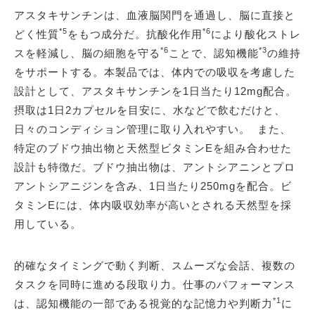
アスタキサンチンは、血液脳関門を通過し、脳に直接と
*5
*6
どく性質
をもつ成分だ。抗酸化作用
により酸化ストレ
*6
*3
スを軽減し、脳の細胞を守る
ことで、認知機能
の維持
をサポートする。本製品では、体内での吸収を考慮した
設計として、アスタキサンチンを1日当たり12mg配合。
摂取は1日2カプセルを目安に、水などで飲むだけと、
日々のコンディション管理に取り入れやすい。 また、
特定のブドウ抽出物と天然型ビタミンEを組み合わせた
設計も特徴だ。ブドウ抽出物は、アントシアニンとプロ
アントシアニジンを含み、1日当たり250mgを配合。ビ
タミンEには、体内吸収効率が高いとされる天然型を採
用している。
的確なタイミングで動く判断、スムーズな会話、複数の
タスクを同時に進める段取り力。仕事のパフォーマンス
*1
は、認知機能の一部である視覚的な記憶力や判断力
に