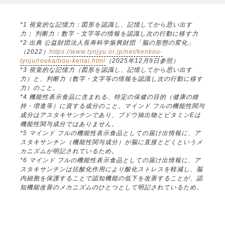
*1 視覚的な記憶力：図形を認識し、記憶してから思い出す
力； 判断力：数字・文字等の情報を認識し次の行動に移す力
*2 出典 公益財団法人長寿科学振興財団「脳の形態の変化」
（2022）
https://www.tyojyu.or.jp/net/kenkou-
tyoju/rouka/nou-keitai.html
（2025年12月9日参照）
*3 視覚的な記憶力（図形を認識し、記憶してから思い出す
力）と、判断力（数字・文字等の情報を認識し次の行動に移す
力）のこと。
*4 機能性表示食品に含まれる、特定の保健の目的（健康の維
持・増進等）に資する成分のこと。マインド フルの機能性関与
成分はアスタキサンチンであり、ブドウ抽出物とビタミンEは
機能性関与成分ではありません。
*5 マインド フルの機能性表示食品としての届け出情報に、ア
スタキサンチン（機能性関与成分）が脳に直接とどくというメ
カニズムが明記されているため。
*6 マインド フルの機能性表示食品としての届け出情報に、ア
スタキサンチンは抗酸化作用により酸化ストレスを軽減し、脳
内細胞を保護することで認知機能の低下を改善することが、認
知機能改善のメカニズムのひとつとして明記されているため。