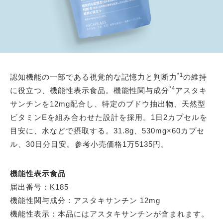
*1
認知機能の一部である視覚的な記憶力と判断力
の維持
*4
に役立つ、機能性表示食品。機能性関与成分
アスタキ
サンチンを12mg配合し、特定のブドウ抽出物、天然型
ビタミンEを組み合わせた設計を採用。1日2カプセルを
目安に、水などで摂取する。31.8g、530mg×60カプセ
ル、30日分目安。参考小売価格1万5135円。
機能性表示食品
届出番号：K185
機能性関与成分：アスタキサンチン 12mg
機能性表示：本品にはアスタキサンチンが含まれます。