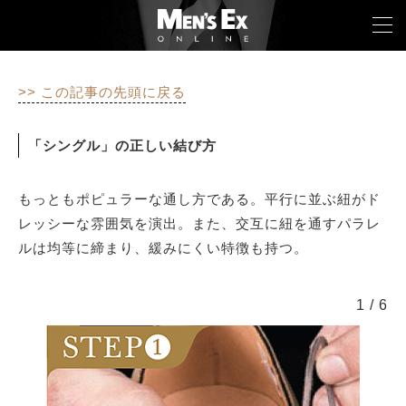
>> この記事の先頭に戻る
TOP
「シングル」の正しい結び方
FASHION
もっともポピュラーな通し方である。平行に並ぶ紐がド
WATCH
レッシーな雰囲気を演出。また、交互に紐を通すパラレ
CAR&BIKE
ルは均等に締まり、緩みにくい特徴も持つ。
LIFESTYLE
1
/
6
COLUMN
MAGAZINE
ABOUT SITE