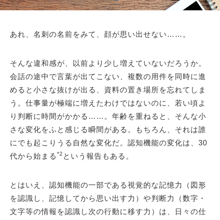
あれ、名刺の名前をみて、顔が思い出せない……。
そんな違和感が、以前より少し増えていないだろうか。
会話の途中で言葉が出てこない、複数の用件を同時に進
めると小さな抜けが出る、資料の置き場所を忘れてしま
う。仕事量が極端に増えたわけではないのに、若い頃よ
り判断に時間がかかる……。年齢を重ねると、そんな小
さな変化をふと感じる瞬間がある。もちろん、それは誰
にでも起こりうる自然な変化だ。認知機能の変化は、30
*2
代から始まる
という報告もある。
とはいえ、認知機能の一部である視覚的な記憶力（図形
を認識し、記憶してから思い出す力）や判断力（数字・
文字等の情報を認識し次の行動に移す力）は、日々の仕