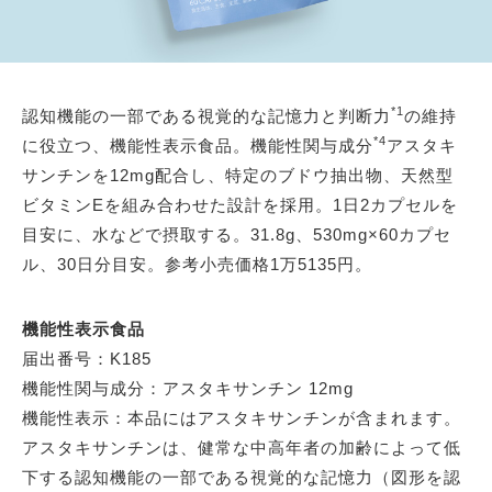
*1
認知機能の一部である視覚的な記憶力と判断力
の維持
*4
に役立つ、機能性表示食品。機能性関与成分
アスタキ
サンチンを12mg配合し、特定のブドウ抽出物、天然型
ビタミンEを組み合わせた設計を採用。1日2カプセルを
目安に、水などで摂取する。31.8g、530mg×60カプセ
ル、30日分目安。参考小売価格1万5135円。
機能性表示食品
届出番号：K185
機能性関与成分：アスタキサンチン 12mg
機能性表示：本品にはアスタキサンチンが含まれます。
アスタキサンチンは、健常な中高年者の加齢によって低
下する認知機能の一部である視覚的な記憶力（図形を認