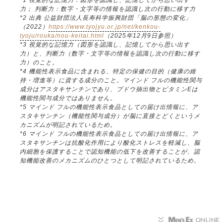
力； 判断力：数字・文字等の情報を認識し次の行動に移す力
*2 出典 公益財団法人長寿科学振興財団「脳の形態の変化」
（2022）
https://www.tyojyu.or.jp/net/kenkou-
tyoju/rouka/nou-keitai.html
（2025年12月9日参照）
*3 視覚的な記憶力（図形を認識し、記憶してから思い出す
力）と、判断力（数字・文字等の情報を認識し次の行動に移す
力）のこと。
*4 機能性表示食品に含まれる、特定の保健の目的（健康の維
持・増進等）に資する成分のこと。マインド フルの機能性関与
成分はアスタキサンチンであり、ブドウ抽出物とビタミンEは
機能性関与成分ではありません。
*5 マインド フルの機能性表示食品としての届け出情報に、ア
スタキサンチン（機能性関与成分）が脳に直接とどくというメ
カニズムが明記されているため。
*6 マインド フルの機能性表示食品としての届け出情報に、ア
スタキサンチンは抗酸化作用により酸化ストレスを軽減し、脳
内細胞を保護することで認知機能の低下を改善することが、認
知機能改善のメカニズムのひとつとして明記されているため。