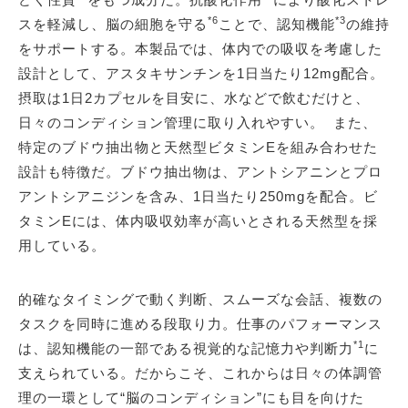
*6
*3
スを軽減し、脳の細胞を守る
ことで、認知機能
の維持
をサポートする。本製品では、体内での吸収を考慮した
設計として、アスタキサンチンを1日当たり12mg配合。
摂取は1日2カプセルを目安に、水などで飲むだけと、
日々のコンディション管理に取り入れやすい。 また、
特定のブドウ抽出物と天然型ビタミンEを組み合わせた
設計も特徴だ。ブドウ抽出物は、アントシアニンとプロ
アントシアニジンを含み、1日当たり250mgを配合。ビ
タミンEには、体内吸収効率が高いとされる天然型を採
用している。
的確なタイミングで動く判断、スムーズな会話、複数の
タスクを同時に進める段取り力。仕事のパフォーマンス
*1
は、認知機能の一部である視覚的な記憶力や判断力
に
支えられている。だからこそ、これからは日々の体調管
理の一環として“脳のコンディション”にも目を向けた