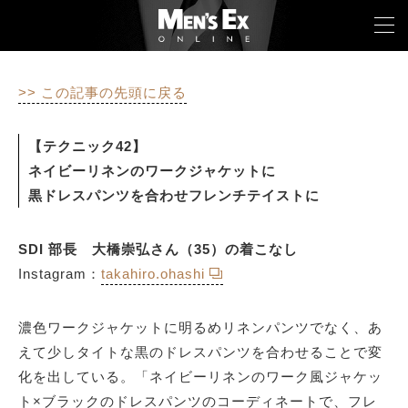
>> この記事の先頭に戻る
TOP
【テクニック42】
FASHION
ネイビーリネンのワークジャケットに
黒ドレスパンツを合わせフレンチテイストに
WATCH
CAR&BIKE
SDI 部長 大橋崇弘さん（35）の着こなし
Instagram：
takahiro.ohashi
LIFESTYLE
COLUMN
濃色ワークジャケットに明るめリネンパンツでなく、あ
えて少しタイトな黒のドレスパンツを合わせることで変
MAGAZINE
化を出している。「ネイビーリネンのワーク風ジャケッ
ト×ブラックのドレスパンツのコーディネートで、フレ
ABOUT SITE