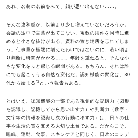
あれ、名刺の名前をみて、顔が思い出せない……。
そんな違和感が、以前より少し増えていないだろうか。
会話の途中で言葉が出てこない、複数の用件を同時に進
めると小さな抜けが出る、資料の置き場所を忘れてしま
う。仕事量が極端に増えたわけではないのに、若い頃よ
り判断に時間がかかる……。年齢を重ねると、そんな小
さな変化をふと感じる瞬間がある。もちろん、それは誰
にでも起こりうる自然な変化だ。認知機能の変化は、30
*2
代から始まる
という報告もある。
とはいえ、認知機能の一部である視覚的な記憶力（図形
を認識し、記憶してから思い出す力）や判断力（数字・
文字等の情報を認識し次の行動に移す力）は、日々の仕
事や生活の質を支える大切な土台である。だからこそ、
睡眠、運動、食事、スキンケアと同じく、日常のコンデ