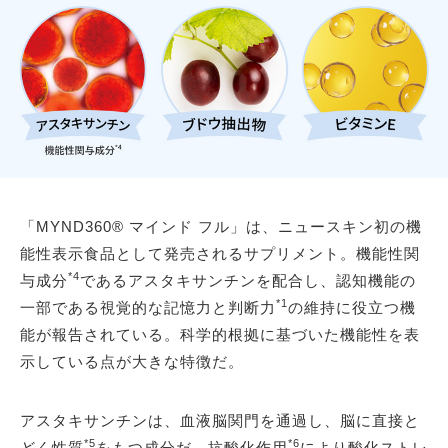
「MYND360® マインド フル」は、ニュースキン初の機
能性表示食品として発売されるサプリメント。機能性関
*4
与成分
であるアスタキサンチンを配合し、認知機能の
*1
一部である視覚的な記憶力と判断力
の維持に役立つ機
能が報告されている。科学的根拠に基づいた機能性を表
示している点が大きな特徴だ。
アスタキサンチンは、血液脳関門を通過し、脳に直接と
*5
*6
どく性質
をもつ成分だ。抗酸化作用
により酸化ストレ