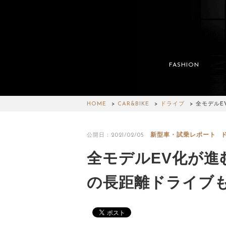
FASHION
HOME
CAR&BIKE
ドライブ
全モデルE
新型車・試乗レポート
公開日：2021/02/05
全モデルEV化が進
の長距離ドライブも