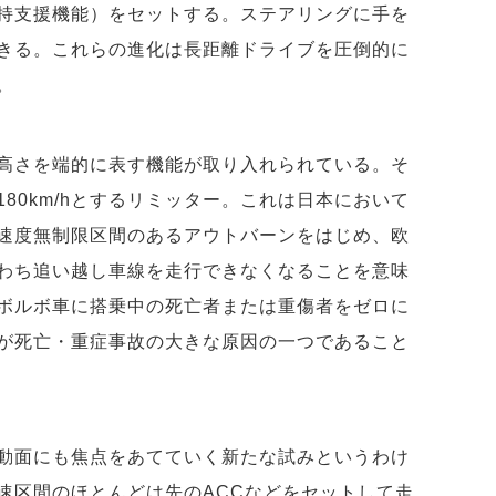
持支援機能）をセットする。ステアリングに手を
きる。これらの進化は長距離ドライブを圧倒的に
。
高さを端的に表す機能が取り入れられている。そ
80km/hとするリミッター。これは日本において
速度無制限区間のあるアウトバーンをはじめ、欧
わち追い越し車線を走行できなくなることを意味
ボルボ車に搭乗中の死亡者または重傷者をゼロに
が死亡・重症事故の大きな原因の一つであること
動面にも焦点をあてていく新たな試みというわけ
速区間のほとんどは先のACCなどをセットして走