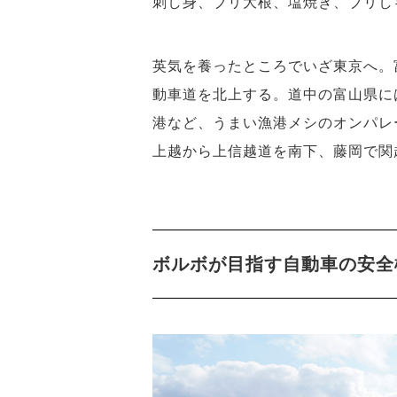
刺し身、ブリ大根、塩焼き、ブリし
英気を養ったところでいざ東京へ。
動車道を北上する。道中の富山県に
港など、うまい漁港メシのオンパレ
上越から上信越道を南下、藤岡で関越
ボルボが目指す自動車の安全