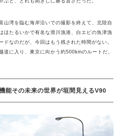
ゃぶと、どれも聞きしに勝る旨さだった。
富山湾を臨む海岸沿いでの撮影を終えて、北陸自
はほたるいかで有名な滑川漁港、白エビの魚津漁
ードなのだが、今回はもう残された時間がない。
道に入り、東京に向かう約500kmのルートだ。
機能その未来の世界が垣間見えるV90