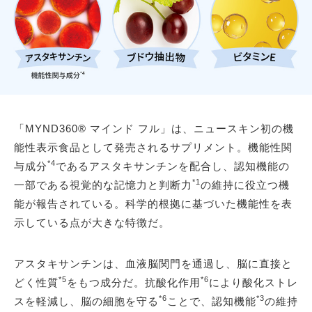
「MYND360® マインド フル」は、ニュースキン初の機
能性表示食品として発売されるサプリメント。機能性関
*4
与成分
であるアスタキサンチンを配合し、認知機能の
*1
一部である視覚的な記憶力と判断力
の維持に役立つ機
能が報告されている。科学的根拠に基づいた機能性を表
示している点が大きな特徴だ。
アスタキサンチンは、血液脳関門を通過し、脳に直接と
*5
*6
どく性質
をもつ成分だ。抗酸化作用
により酸化ストレ
*6
*3
スを軽減し、脳の細胞を守る
ことで、認知機能
の維持