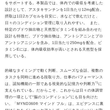
をサポートする。本製品では、体内での吸収を考慮した
設計として、アスタキサンチンを1日当たり12mg配合。
摂取は1日2カプセルを目安に、水などで飲むだけと、
日々のコンディション管理に取り入れやすい。 また、
特定のブドウ抽出物と天然型ビタミンEを組み合わせた
設計も特徴だ。ブドウ抽出物は、アントシアニンとプロ
アントシアニジンを含み、1日当たり250mgを配合。ビ
タミンEには、体内吸収効率が高いとされる天然型を採
用している。
的確なタイミングで動く判断、スムーズな会話、複数の
タスクを同時に進める段取り力。仕事のパフォーマンス
*1
は、認知機能の一部である視覚的な記憶力や判断力
に
支えられている。だからこそ、これからは日々の体調管
理の一環として“脳のコンディション”にも目を向けた
い。「MYND360® マインド フル」は、エビデンスに裏