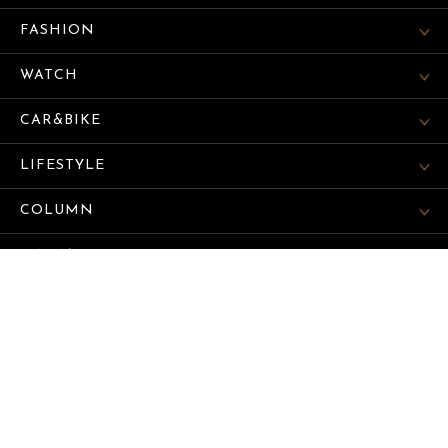
FASHION
WATCH
CAR&BIKE
LIFESTYLE
COLUMN
MAGAZINE
ABOUT SITE
サイトマップ
© SEKAIBUNKA PUBLISHING INC.