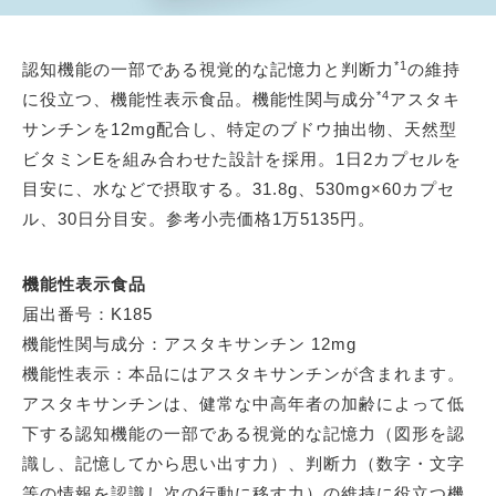
*1
認知機能の一部である視覚的な記憶力と判断力
の維持
*4
に役立つ、機能性表示食品。機能性関与成分
アスタキ
サンチンを12mg配合し、特定のブドウ抽出物、天然型
ビタミンEを組み合わせた設計を採用。1日2カプセルを
目安に、水などで摂取する。31.8g、530mg×60カプセ
ル、30日分目安。参考小売価格1万5135円。
機能性表示食品
届出番号：K185
機能性関与成分：アスタキサンチン 12mg
機能性表示：本品にはアスタキサンチンが含まれます。
アスタキサンチンは、健常な中高年者の加齢によって低
下する認知機能の一部である視覚的な記憶力（図形を認
識し、記憶してから思い出す力）、判断力（数字・文字
等の情報を認識し次の行動に移す力）の維持に役立つ機