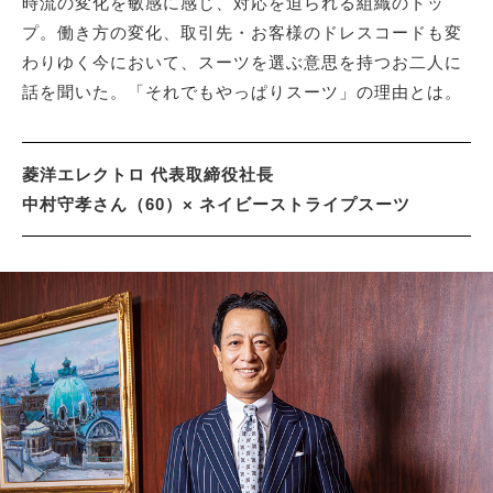
時流の変化を敏感に感じ、対応を迫られる組織のトッ
プ。働き方の変化、取引先・お客様のドレスコードも変
わりゆく今において、スーツを選ぶ意思を持つお二人に
サイトマップ
話を聞いた。「それでもやっぱりスーツ」の理由とは。
菱洋エレクトロ 代表取締役社長
中村守孝さん（60）× ネイビーストライプスーツ