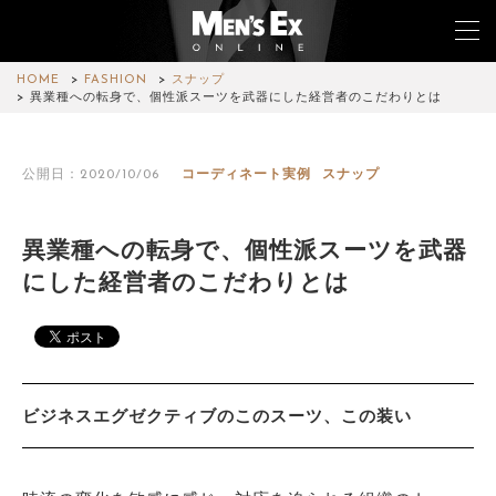
HOME
FASHION
スナップ
異業種への転身で、個性派スーツを武器にした経営者のこだわりとは
TOP
公開日：2020/10/06
コーディネート実例
スナップ
FASHION
WATCH
異業種への転身で、個性派スーツを武器
にした経営者のこだわりとは
CAR&BIKE
LIFESTYLE
COLUMN
ビジネスエグゼクティブのこのスーツ、この装い
MAGAZINE
ABOUT SITE