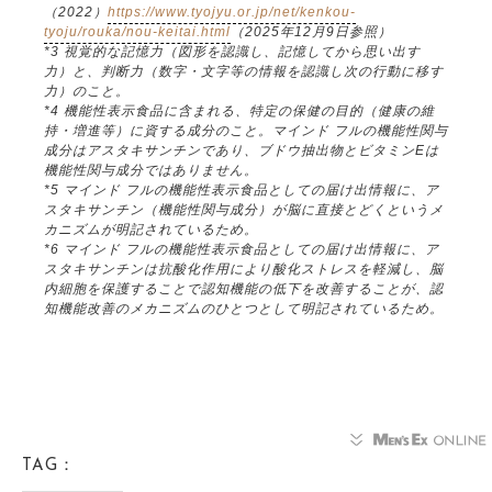
（2022）
https://www.tyojyu.or.jp/net/kenkou-
tyoju/rouka/nou-keitai.html
（2025年12月9日参照）
*3 視覚的な記憶力（図形を認識し、記憶してから思い出す
力）と、判断力（数字・文字等の情報を認識し次の行動に移す
力）のこと。
*4 機能性表示食品に含まれる、特定の保健の目的（健康の維
持・増進等）に資する成分のこと。マインド フルの機能性関与
成分はアスタキサンチンであり、ブドウ抽出物とビタミンEは
機能性関与成分ではありません。
*5 マインド フルの機能性表示食品としての届け出情報に、ア
スタキサンチン（機能性関与成分）が脳に直接とどくというメ
カニズムが明記されているため。
*6 マインド フルの機能性表示食品としての届け出情報に、ア
スタキサンチンは抗酸化作用により酸化ストレスを軽減し、脳
内細胞を保護することで認知機能の低下を改善することが、認
知機能改善のメカニズムのひとつとして明記されているため。
TAG：