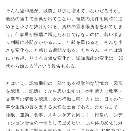
そんな違和感が、以前より少し増えていないだろうか。
会話の途中で言葉が出てこない、複数の用件を同時に進
めると小さな抜けが出る、資料の置き場所を忘れてしま
う。仕事量が極端に増えたわけではないのに、若い頃よ
り判断に時間がかかる……。年齢を重ねると、そんな小
さな変化をふと感じる瞬間がある。もちろん、それは誰
にでも起こりうる自然な変化だ。認知機能の変化は、30
*2
代から始まる
という報告もある。
とはいえ、認知機能の一部である視覚的な記憶力（図形
を認識し、記憶してから思い出す力）や判断力（数字・
文字等の情報を認識し次の行動に移す力）は、日々の仕
事や生活の質を支える大切な土台である。だからこそ、
睡眠、運動、食事、スキンケアと同じく、日常のコンデ
ィション管理の一部として捉えたい。肌や体の変化に気
づいたときに対策を始めるように、これからは“脳のコン