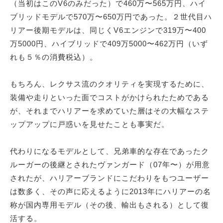
（当初はこのV6のみだった）で460万〜565万円、ハイ
ブリッドモデルで570万〜650万円であった。２世代目ハ
リアー後期モデルは、同じくV6エンジンで319万〜400
万5000円、ハイブリッドで409万5000〜462万円（いず
れも５％の消費税込）。
もちろん、レクサス流のクオリティを実現するために、
装備や走りといった面でコストがかけられたためである
が、それまでハリアーを求めていた層はその大幅なステ
ップアップに戸惑いを見せたことも事実だ。
代わりになるモデルとして、兄弟車的な存在であったク
ルーガーの後継とされたヴァンガード（07年〜）が用意
されたが、ハリアーブランドにこだわりをもつユーザー
は数多く、その声に応えるように2013年にハリアーの名
称が国内専用モデル（その後、輸出もされる）として復
活する。