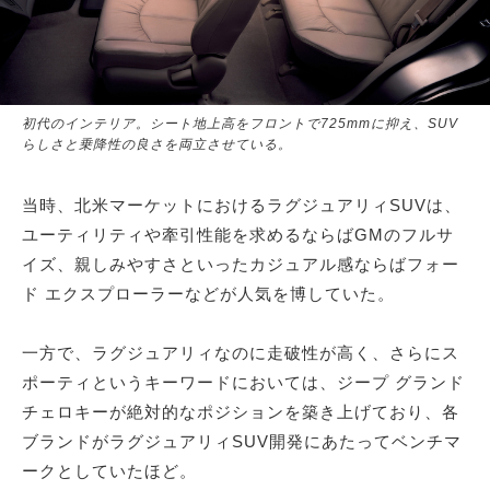
初代のインテリア。シート地上高をフロントで725mmに抑え、SUV
らしさと乗降性の良さを両立させている。
当時、北米マーケットにおけるラグジュアリィSUVは、
ユーティリティや牽引性能を求めるならばGMのフルサ
イズ、親しみやすさといったカジュアル感ならばフォー
ド エクスプローラーなどが人気を博していた。
一方で、ラグジュアリィなのに走破性が高く、さらにス
ポーティというキーワードにおいては、ジープ グランド
チェロキーが絶対的なポジションを築き上げており、各
ブランドがラグジュアリィSUV開発にあたってベンチマ
ークとしていたほど。