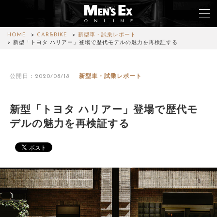
HOME
CAR&BIKE
新型車・試乗レポート
新型「トヨタ ハリアー」登場で歴代モデルの魅力を再検証する
TOP
公開日：2020/08/18
新型車・試乗レポート
FASHION
WATCH
新型「トヨタ ハリアー」登場で歴代モ
デルの魅力を再検証する
CAR&BIKE
LIFESTYLE
COLUMN
MAGAZINE
ABOUT SITE