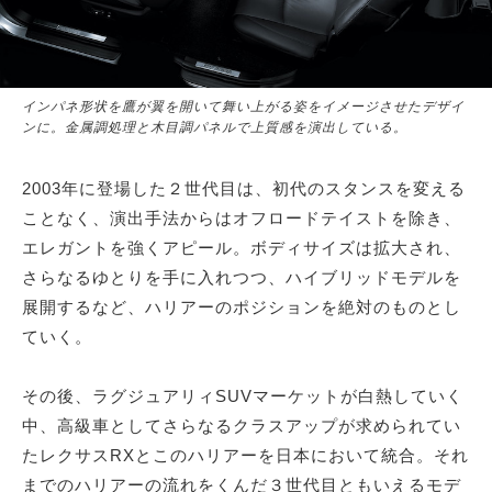
インパネ形状を鷹が翼を開いて舞い上がる姿をイメージさせたデザイ
ンに。金属調処理と木目調パネルで上質感を演出している。
2003年に登場した２世代目は、初代のスタンスを変える
ことなく、演出手法からはオフロードテイストを除き、
エレガントを強くアピール。ボディサイズは拡大され、
さらなるゆとりを手に入れつつ、ハイブリッドモデルを
展開するなど、ハリアーのポジションを絶対のものとし
ていく。
その後、ラグジュアリィSUVマーケットが白熱していく
中、高級車としてさらなるクラスアップが求められてい
たレクサスRXとこのハリアーを日本において統合。それ
までのハリアーの流れをくんだ３世代目ともいえるモデ