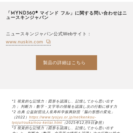
「MYND360® マインド フル」に関する問い合わせはニ
ュースキンジャパン
ニュースキンジャパン公式Webサイト：
www.nuskin.com
製品の詳細はこちら
*1 視覚的な記憶力：図形を認識し、記憶してから思い出す
力； 判断力：数字・文字等の情報を認識し次の行動に移す力
*2 出典 公益財団法人長寿科学振興財団「脳の形態の変化」
（2022）
https://www.tyojyu.or.jp/net/kenkou-
tyoju/rouka/nou-keitai.html
（2025年12月9日参照）
*3 視覚的な記憶力（図形を認識し、記憶してから思い出す