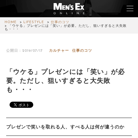
HOME
LIFESTYLE
仕事のコツ
「ウケる」プレゼンには「笑い」が必要。ただし、狙いすぎると大失敗
も・・・
TOP
公開日：2019/07/17
カルチャー
仕事のコツ
FASHION
WATCH
「ウケる」プレゼンには「笑い」が必
要。ただし、狙いすぎると大失敗
CAR&BIKE
も・・・
LIFESTYLE
COLUMN
MAGAZINE
プレゼンで笑いを取れる人、すべる人は何が違うのか
ABOUT SITE