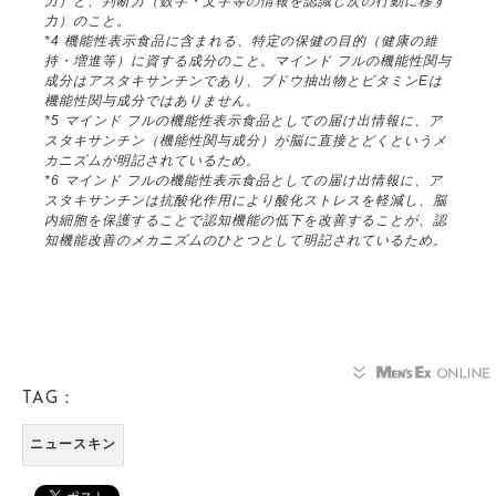
力）と、判断力（数字・文字等の情報を認識し次の行動に移す
力）のこと。
*4 機能性表示食品に含まれる、特定の保健の目的（健康の維
持・増進等）に資する成分のこと。マインド フルの機能性関与
成分はアスタキサンチンであり、ブドウ抽出物とビタミンEは
機能性関与成分ではありません。
*5 マインド フルの機能性表示食品としての届け出情報に、ア
スタキサンチン（機能性関与成分）が脳に直接とどくというメ
カニズムが明記されているため。
*6 マインド フルの機能性表示食品としての届け出情報に、ア
スタキサンチンは抗酸化作用により酸化ストレスを軽減し、脳
内細胞を保護することで認知機能の低下を改善することが、認
知機能改善のメカニズムのひとつとして明記されているため。
TAG：
ニュースキン