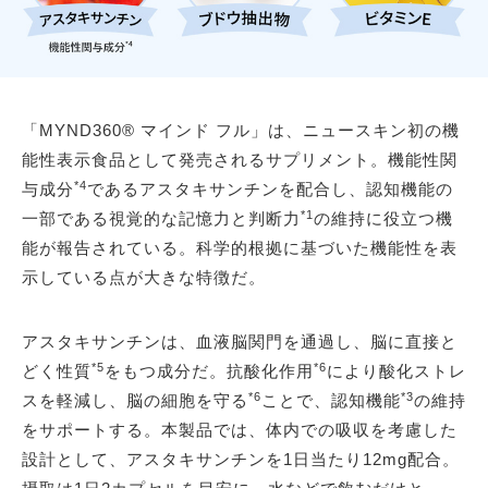
「MYND360® マインド フル」は、ニュースキン初の機
能性表示食品として発売されるサプリメント。機能性関
*4
与成分
であるアスタキサンチンを配合し、認知機能の
*1
一部である視覚的な記憶力と判断力
の維持に役立つ機
能が報告されている。科学的根拠に基づいた機能性を表
示している点が大きな特徴だ。
アスタキサンチンは、血液脳関門を通過し、脳に直接と
*5
*6
どく性質
をもつ成分だ。抗酸化作用
により酸化ストレ
*6
*3
スを軽減し、脳の細胞を守る
ことで、認知機能
の維持
をサポートする。本製品では、体内での吸収を考慮した
設計として、アスタキサンチンを1日当たり12mg配合。