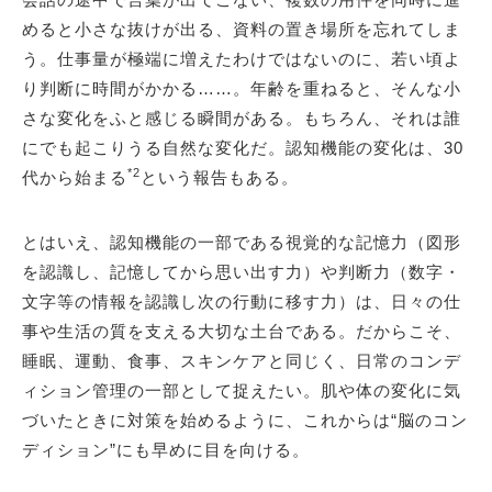
めると小さな抜けが出る、資料の置き場所を忘れてしま
う。仕事量が極端に増えたわけではないのに、若い頃よ
り判断に時間がかかる……。年齢を重ねると、そんな小
さな変化をふと感じる瞬間がある。もちろん、それは誰
にでも起こりうる自然な変化だ。認知機能の変化は、30
*2
代から始まる
という報告もある。
とはいえ、認知機能の一部である視覚的な記憶力（図形
を認識し、記憶してから思い出す力）や判断力（数字・
文字等の情報を認識し次の行動に移す力）は、日々の仕
事や生活の質を支える大切な土台である。だからこそ、
睡眠、運動、食事、スキンケアと同じく、日常のコンデ
ィション管理の一部として捉えたい。肌や体の変化に気
づいたときに対策を始めるように、これからは“脳のコン
ディション”にも早めに目を向ける。