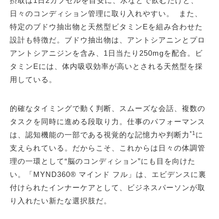
摂取は1日2カプセルを目安に、水などで飲むだけと、
日々のコンディション管理に取り入れやすい。 また、
特定のブドウ抽出物と天然型ビタミンEを組み合わせた
設計も特徴だ。ブドウ抽出物は、アントシアニンとプロ
アントシアニジンを含み、1日当たり250mgを配合。ビ
タミンEには、体内吸収効率が高いとされる天然型を採
用している。
的確なタイミングで動く判断、スムーズな会話、複数の
タスクを同時に進める段取り力。仕事のパフォーマンス
*1
は、認知機能の一部である視覚的な記憶力や判断力
に
支えられている。だからこそ、これからは日々の体調管
理の一環として“脳のコンディション”にも目を向けた
い。「MYND360® マインド フル」は、エビデンスに裏
付けられたインナーケアとして、ビジネスパーソンが取
り入れたい新たな選択肢だ。