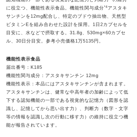
*4
に役立つ、機能性表示食品。機能性関与成分
アスタキ
サンチンを12mg配合し、特定のブドウ抽出物、天然型
ビタミンEを組み合わせた設計を採用。1日2カプセルを
目安に、水などで摂取する。31.8g、530mg×60カプセ
ル、30日分目安。参考小売価格1万5135円。
機能性表示食品
届出番号：K185
機能性関与成分：アスタキサンチン 12mg
機能性表示：本品にはアスタキサンチンが含まれます。
アスタキサンチンは、健常な中高年者の加齢によって低
下する認知機能の一部である視覚的な記憶力（図形を認
識し、記憶してから思い出す力）、判断力（数字・文字
等の情報を認識し次の行動に移す力）の維持に役立つ機
能が報告されています。