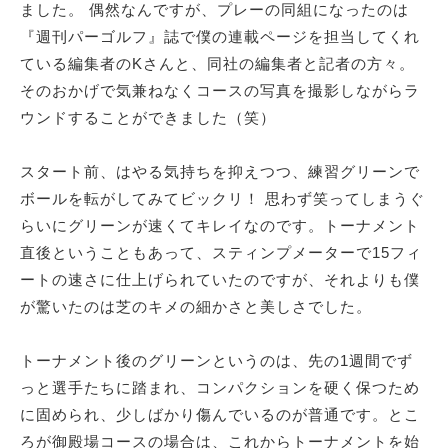
ました。 偶然なんですが、プレーの同組になったのは
『週刊パーゴルフ』誌で僕の連載ページを担当してくれ
ている編集者のKさんと、同社の編集者と記者の方々。
そのおかげで気兼ねなくコースの写真を撮影しながらラ
ウンドすることができました（笑）
スタート前、はやる気持ちを抑えつつ、練習グリーンで
ボールを転がしてみてビックリ！ 思わず笑ってしまうぐ
らいにグリーンが速くてキレイなのです。トーナメント
直後ということもあって、スティンプメーターで15フィ
ートの速さに仕上げられていたのですが、それよりも僕
が驚いたのは芝のキメの細かさと美しさでした。
トーナメント後のグリーンというのは、先の1週間でず
っと選手たちに踏まれ、コンパクションを硬く保つため
に固められ、少しばかり傷んでいるのが普通です。とこ
ろが御殿場コースの場合は、これからトーナメントを始