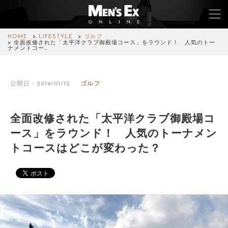
HOME
LIFESTYLE
ゴルフ
全面改修された「太平洋クラブ御殿場コース」をラウンド！ 人気のトー
ナメントコー…
TOP
公開日：2019/01/12
ゴルフ
FASHION
WATCH
全面改修された「太平洋クラブ御殿場コ
ース」をラウンド！ 人気のトーナメン
CAR&BIKE
トコースはどこが変わった？
LIFESTYLE
COLUMN
MAGAZINE
ABOUT SITE