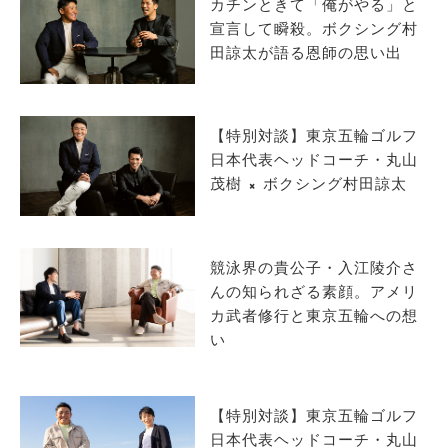
カチンときて「俺がやる」と
宣言して瞬殺。ボクシング村
田諒太が語る恩師の思い出
【特別対談】東京五輪ゴルフ
日本代表ヘッドコーチ・丸山
茂樹 × ボクシング村田諒太
競泳界の貴公子・入江陵介さ
んの知られざる素顔。アメリ
カ武者修行と東京五輪への想
い
【特別対談】東京五輪ゴルフ
日本代表ヘッドコーチ・丸山