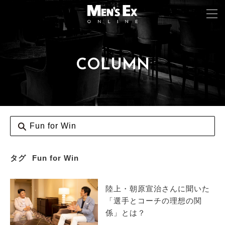
COLUMN
TOP
FASHION
WATCH
CAR&BIKE
LIFESTYLE
タグ
Fun for Win
COLUMN
陸上・朝原宣治さんに聞いた
MAGAZINE
「選手とコーチの理想の関
係」とは？
ABOUT SITE