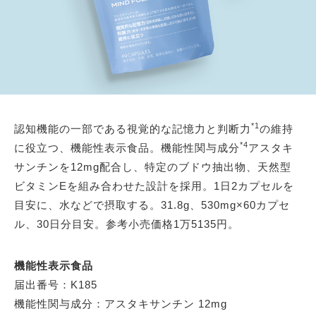
*1
認知機能の一部である視覚的な記憶力と判断力
の維持
*4
に役立つ、機能性表示食品。機能性関与成分
アスタキ
サンチンを12mg配合し、特定のブドウ抽出物、天然型
ビタミンEを組み合わせた設計を採用。1日2カプセルを
目安に、水などで摂取する。31.8g、530mg×60カプセ
ル、30日分目安。参考小売価格1万5135円。
機能性表示食品
届出番号：K185
機能性関与成分：アスタキサンチン 12mg