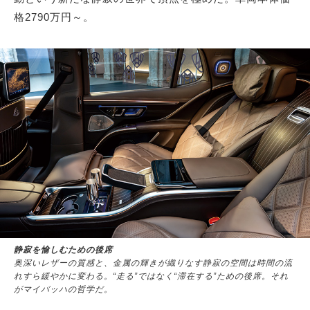
格2790万円～。
静寂を愉しむための後席
奥深いレザーの質感と、金属の輝きが織りなす静寂の空間は時間の流
れすら緩やかに変わる。“走る”ではなく“滞在する”ための後席。それ
がマイバッハの哲学だ。