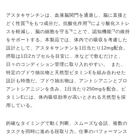
アスタキサンチンは、血液脳関門を通過し、脳に直接と
*5
*6
どく性質
をもつ成分だ。抗酸化作用
により酸化ストレ
*6
*3
スを軽減し、脳の細胞を守る
ことで、認知機能
の維持
をサポートする。本製品では、体内での吸収を考慮した
設計として、アスタキサンチンを1日当たり12mg配合。
摂取は1日2カプセルを目安に、水などで飲むだけと、
日々のコンディション管理に取り入れやすい。 また、
特定のブドウ抽出物と天然型ビタミンEを組み合わせた
設計も特徴だ。ブドウ抽出物は、アントシアニンとプロ
アントシアニジンを含み、1日当たり250mgを配合。ビ
タミンEには、体内吸収効率が高いとされる天然型を採
用している。
的確なタイミングで動く判断、スムーズな会話、複数の
タスクを同時に進める段取り力。仕事のパフォーマンス