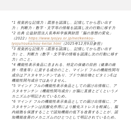
*1 視覚的な記憶力：図形を認識し、記憶してから思い出す
力； 判断力：数字・文字等の情報を認識し次の行動に移す力
*2 出典 公益財団法人長寿科学振興財団「脳の形態の変化」
（2022）
https://www.tyojyu.or.jp/net/kenkou-
tyoju/rouka/nou-keitai.html
（2025年12月9日参照）
*3 視覚的な記憶力（図形を認識し、記憶してから思い出す
力）と、判断力（数字・文字等の情報を認識し次の行動に移す
力）のこと。
*4 機能性表示食品に含まれる、特定の保健の目的（健康の維
持・増進等）に資する成分のこと。マインド フルの機能性関与
成分はアスタキサンチンであり、ブドウ抽出物とビタミンEは
機能性関与成分ではありません。
*5 マインド フルの機能性表示食品としての届け出情報に、ア
スタキサンチン（機能性関与成分）が脳に直接とどくというメ
カニズムが明記されているため。
*6 マインド フルの機能性表示食品としての届け出情報に、ア
スタキサンチンは抗酸化作用により酸化ストレスを軽減し、脳
内細胞を保護することで認知機能の低下を改善することが、認
知機能改善のメカニズムのひとつとして明記されているため。