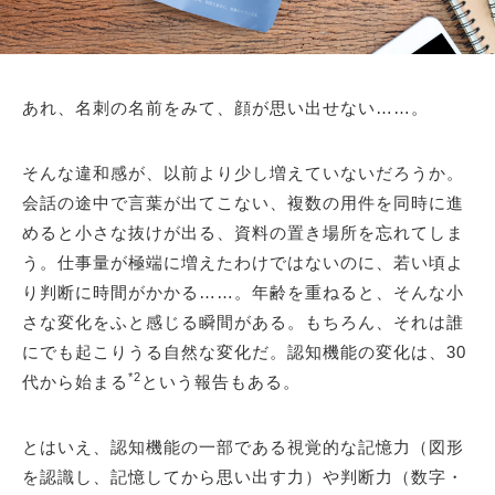
あれ、名刺の名前をみて、顔が思い出せない……。
そんな違和感が、以前より少し増えていないだろうか。
会話の途中で言葉が出てこない、複数の用件を同時に進
めると小さな抜けが出る、資料の置き場所を忘れてしま
う。仕事量が極端に増えたわけではないのに、若い頃よ
り判断に時間がかかる……。年齢を重ねると、そんな小
さな変化をふと感じる瞬間がある。もちろん、それは誰
にでも起こりうる自然な変化だ。認知機能の変化は、30
*2
代から始まる
という報告もある。
とはいえ、認知機能の一部である視覚的な記憶力（図形
を認識し、記憶してから思い出す力）や判断力（数字・