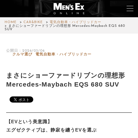
HOME
CAR&BIKE
電気自動車・ハイブリッドカー
まさにショーファードリブンの理想形 Mercedes-Maybach EQS 680
SUV
TOP
公開日：2026/03/06
FASHION
クルマ選び
電気自動車・ハイブリッドカー
WATCH
まさにショーファードリブンの理想形
CAR&BIKE
Mercedes-Maybach EQS 680 SUV
LIFESTYLE
COLUMN
【EVという美意識】
MAGAZINE
エグゼクティブは、静寂を纏うEVを選ぶ
ABOUT SITE