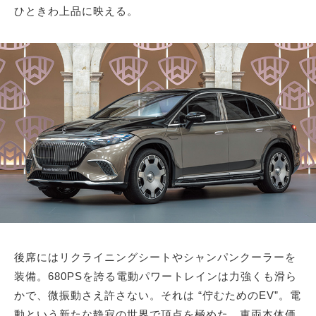
ひときわ上品に映える。
後席にはリクライニングシートやシャンパンクーラーを
装備。680PSを誇る電動パワートレインは力強くも滑ら
かで、微振動さえ許さない。それは “佇むためのEV”。電
動という新たな静寂の世界で頂点を極めた。車両本体価