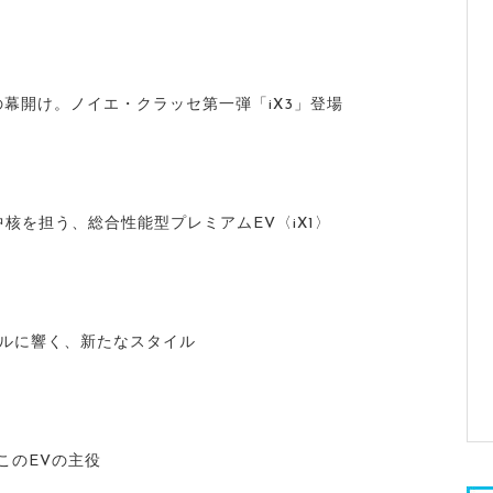
の幕開け。ノイエ・クラッセ第一弾「iX3」登場
中核を担う、総合性能型プレミアムEV〈iX1〉
ホテルに響く、新たなスタイル
、このEVの主役