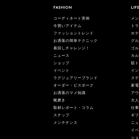
FASHION
LIF
コーディネート実例
メン
今買いアイテム
トラ
ファッショントレンド
ホテ
お洒落の簡単テクニック
グル
着回しチャレンジ！
ゴル
ニュース
カル
ショップ
筋ト
イベント
イン
ラグジュアリーブランド
ステ
オーダー・ビスポーク
家電
お洒落のマメ知識
アウ
靴磨き
大人
取材レポート・コラム
仕事
スナップ
ギフ
メンテナンス
ニュ
イベ
ショ