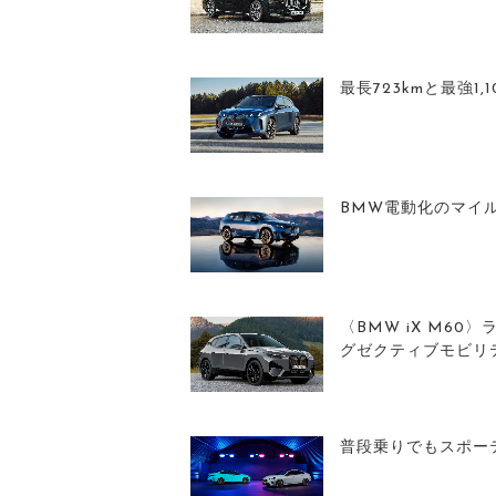
最長723kmと最強1
BMW電動化のマイ
〈BMW iX M6
グゼクティブモビリ
普段乗りでもスポー