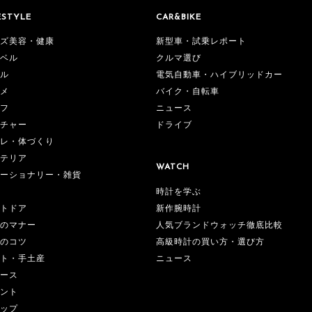
ESTYLE
CAR&BIKE
ズ美容・健康
新型車・試乗レポート
ベル
クルマ選び
ル
電気自動車・ハイブリッドカー
メ
バイク・自転車
フ
ニュース
チャー
ドライブ
レ・体づくり
テリア
WATCH
ーショナリー・雑貨
時計を学ぶ
新作腕時計
トドア
人気ブランドウォッチ徹底比較
のマナー
高級時計の買い方・選び方
のコツ
ニュース
ト・手土産
ース
ント
ップ