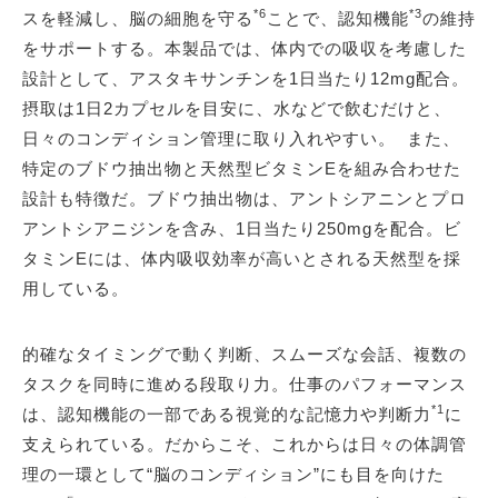
*6
*3
スを軽減し、脳の細胞を守る
ことで、認知機能
の維持
をサポートする。本製品では、体内での吸収を考慮した
設計として、アスタキサンチンを1日当たり12mg配合。
摂取は1日2カプセルを目安に、水などで飲むだけと、
日々のコンディション管理に取り入れやすい。 また、
特定のブドウ抽出物と天然型ビタミンEを組み合わせた
設計も特徴だ。ブドウ抽出物は、アントシアニンとプロ
アントシアニジンを含み、1日当たり250mgを配合。ビ
タミンEには、体内吸収効率が高いとされる天然型を採
用している。
的確なタイミングで動く判断、スムーズな会話、複数の
タスクを同時に進める段取り力。仕事のパフォーマンス
*1
は、認知機能の一部である視覚的な記憶力や判断力
に
支えられている。だからこそ、これからは日々の体調管
理の一環として“脳のコンディション”にも目を向けた