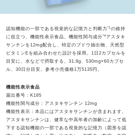
*1
認知機能の一部である視覚的な記憶力と判断力
の維持
*4
に役立つ、機能性表示食品。機能性関与成分
アスタキ
サンチンを12mg配合し、特定のブドウ抽出物、天然型
ビタミンEを組み合わせた設計を採用。1日2カプセルを
目安に、水などで摂取する。31.8g、530mg×60カプセ
ル、30日分目安。参考小売価格1万5135円。
機能性表示食品
届出番号：K185
機能性関与成分：アスタキサンチン 12mg
機能性表示：本品にはアスタキサンチンが含まれます。
アスタキサンチンは、健常な中高年者の加齢によって低
下する認知機能の一部である視覚的な記憶力（図形を認