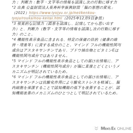
力； 判断力：数字・文字等の情報を認識し次の行動に移す力
*2 出典 公益財団法人長寿科学振興財団「脳の形態の変化」
（2022）
https://www.tyojyu.or.jp/net/kenkou-
tyoju/rouka/nou-keitai.html
（2025年12月9日参照）
*3 視覚的な記憶力（図形を認識し、記憶してから思い出す
力）と、判断力（数字・文字等の情報を認識し次の行動に移す
力）のこと。
*4 機能性表示食品に含まれる、特定の保健の目的（健康の維
持・増進等）に資する成分のこと。マインド フルの機能性関与
成分はアスタキサンチンであり、ブドウ抽出物とビタミンEは
機能性関与成分ではありません。
*5 マインド フルの機能性表示食品としての届け出情報に、ア
スタキサンチン（機能性関与成分）が脳に直接とどくというメ
カニズムが明記されているため。
*6 マインド フルの機能性表示食品としての届け出情報に、ア
スタキサンチンは抗酸化作用により酸化ストレスを軽減し、脳
内細胞を保護することで認知機能の低下を改善することが、認
知機能改善のメカニズムのひとつとして明記されているため。