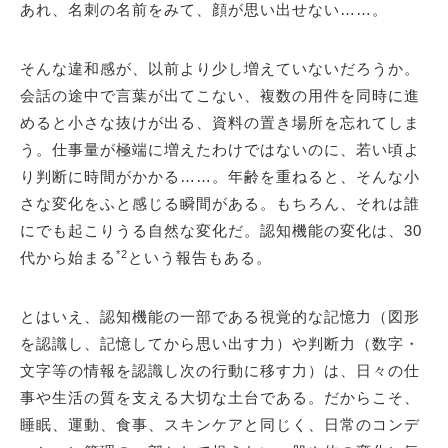
あれ、名刺の名前をみて、顔が思い出せない……。
そんな違和感が、以前より少し増えていないだろうか。
会話の途中で言葉が出てこない、複数の用件を同時に進
めると小さな抜けが出る、資料の置き場所を忘れてしま
う。仕事量が極端に増えたわけではないのに、若い頃よ
り判断に時間がかかる……。年齢を重ねると、そんな小
さな変化をふと感じる瞬間がある。もちろん、それは誰
にでも起こりうる自然な変化だ。認知機能の変化は、30
*2
代から始まる
という報告もある。
とはいえ、認知機能の一部である視覚的な記憶力（図形
を認識し、記憶してから思い出す力）や判断力（数字・
文字等の情報を認識し次の行動に移す力）は、日々の仕
事や生活の質を支える大切な土台である。だからこそ、
睡眠、運動、食事、スキンケアと同じく、日常のコンデ