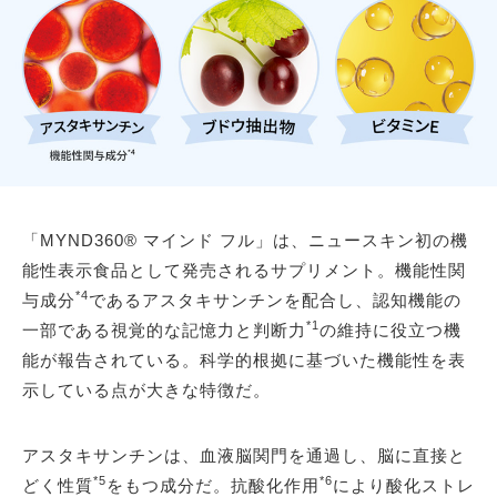
「MYND360® マインド フル」は、ニュースキン初の機
能性表示食品として発売されるサプリメント。機能性関
*4
与成分
であるアスタキサンチンを配合し、認知機能の
*1
一部である視覚的な記憶力と判断力
の維持に役立つ機
能が報告されている。科学的根拠に基づいた機能性を表
示している点が大きな特徴だ。
アスタキサンチンは、血液脳関門を通過し、脳に直接と
*5
*6
どく性質
をもつ成分だ。抗酸化作用
により酸化ストレ