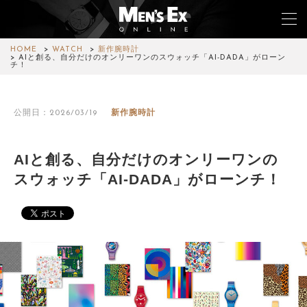
HOME
WATCH
新作腕時計
AIと創る、自分だけのオンリーワンのスウォッチ「AI-DADA」がローン
チ！
TOP
公開日：2026/03/19
新作腕時計
FASHION
WATCH
AIと創る、自分だけのオンリーワンの
スウォッチ「AI-DADA」がローンチ！
CAR&BIKE
LIFESTYLE
COLUMN
MAGAZINE
ABOUT SITE