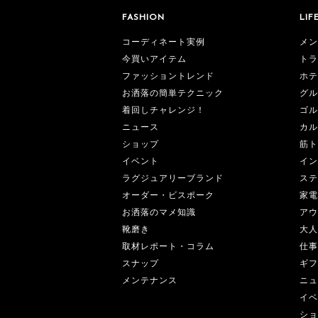
FASHION
LIF
コーディネート実例
メン
今買いアイテム
トラ
ファッショントレンド
ホテ
お洒落の簡単テクニック
グル
着回しチャレンジ！
ゴル
ニュース
カル
ショップ
筋ト
イベント
イン
ラグジュアリーブランド
ステ
オーダー・ビスポーク
家電
お洒落のマメ知識
アウ
靴磨き
大人
取材レポート・コラム
仕事
スナップ
ギフ
メンテナンス
ニュ
イベ
ショ