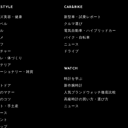
ESTYLE
CAR&BIKE
ズ美容・健康
新型車・試乗レポート
ベル
クルマ選び
ル
電気自動車・ハイブリッドカー
メ
バイク・自転車
フ
ニュース
チャー
ドライブ
レ・体づくり
テリア
WATCH
ーショナリー・雑貨
時計を学ぶ
新作腕時計
トドア
人気ブランドウォッチ徹底比較
のマナー
高級時計の買い方・選び方
のコツ
ニュース
ト・手土産
ース
ント
ップ