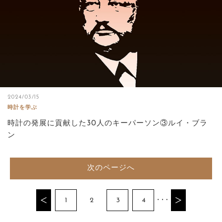
2024/03/15
時計を学ぶ
時計の発展に貢献した30人のキーパーソン③ルイ・ブラ
ン
次のページへ
1
2
3
4