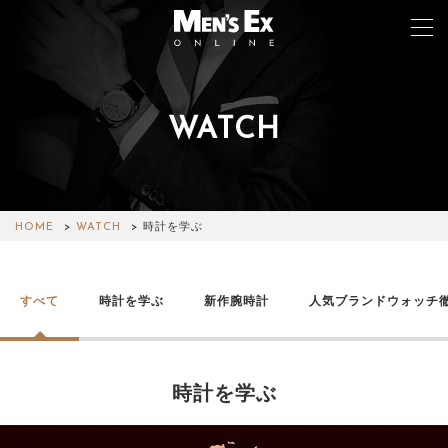
WATCH
TOP
FASHION
WATCH
HOME
WATCH
時計を学ぶ
CAR&BIKE
すべて
時計を学ぶ
新作腕時計
人気ブランドウォッチ
LIFESTYLE
COLUMN
時計を学ぶ
MAGAZINE
ABOUT SITE